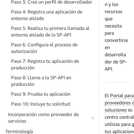
Paso 3: Crea un perfil de desarrollador
n y los
recursos
Paso 4: Registra una aplicación de
entorno aislado
que
necesita
Paso 5: Realiza tu primera llamada al
para
entorno aislado de la SP-API
convertirse
Paso 6: Configura el proceso de
en
autorización
desarrolla
Paso 7: Registra tu aplicación de
dor de SP-
producción
API.
Paso 8: Llama a la SP-API en
producción
Paso 9: Prueba tu aplicación
El
Portal para
proveedores 
Paso 10: Incluye tu solicitud
soluciones
es 
Incorporación como proveedor de
centro centra
servicios
utilizas para 
Paso 1: Descubre el proceso de registro
Terminología
tus aplicacion