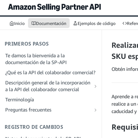
Inicio
Documentación
Ejemplos de código
Refer
PRIMEROS PASOS
Realiza
SKU esp
Te damos la bienvenida a la
documentación de la SP-API
Obtén infor
¿Qué es la API del colaborador comercial?
Descripción general de la incorporación
a la API del colaborador comercial
Aprende a r
Incorporación como desarrollador
Terminología
realice a un
Paso 1: Prepárate para el registro
Incorporación como proveedor de
Preguntas frecuentes
caducidad y 
servicios
Paso 2: Crea una cuenta en el portal de
Preguntas frecuentes generales sobre
proveedores de soluciones
Paso 1: Descubre el proceso de registro
SP-API
Requis
REGISTRO DE CAMBIOS
y permisos para proveedores de
Paso 3: Crea un perfil de desarrollador
Preguntas frecuentes sobre el portal de
servicios