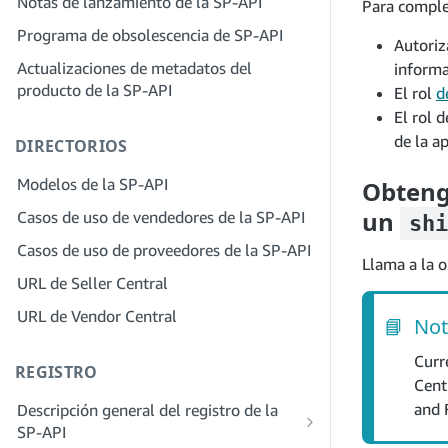
Notas de lanzamiento de la SP-API
Para complet
proveedores de soluciones
Paso 4: Registra una aplicación de
Paso 2: Crea una cuenta en el portal de
Programa de obsolescencia de SP-API
entorno aislado
Autoriz
proveedores de soluciones para tu
Actualizaciones de metadatos del
Paso 5: Realiza tu primera llamada al
empresa
informa
producto de la SP-API
entorno aislado de la SP-API
El rol
d
Paso 3: Verifica tu identidad
El rol 
Paso 6: Configura el proceso de
Paso 4: Completa el perfil de servicio
de la ap
DIRECTORIOS
autorización
de tu empresa
Paso 7: Registra tu aplicación de
Modelos de la SP-API
Obtenga
Paso 5: Solicita roles en Seller Central
producción
un
Casos de uso de vendedores de la SP-API
shi
Paso 6: Invita a los empleados a tu
Paso 8: Llama a la SP-API en
cuenta
Casos de uso de proveedores de la SP-API
producción
Llama a la 
Paso 7: Conéctate con los vendedores
URL de Seller Central
Paso 9: Prueba tu aplicación
Paso 8. Incluye tu servicio en la red de
URL de Vendor Central
Paso 10: Incluye tu solicitud
📘
Not
proveedores de servicios
Curr
REGISTRO
Cent
and 
Descripción general del registro de la
SP-API