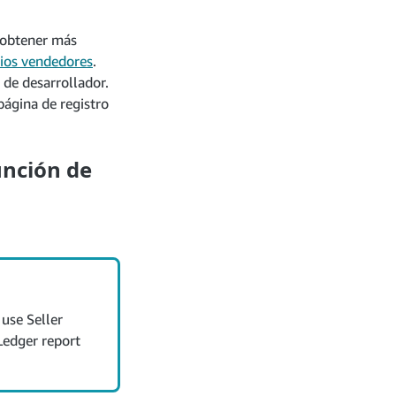
a obtener más
cios vendedores
.
 de desarrollador.
página de registro
unción de
 use Seller
Ledger report