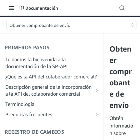
Documentación
Obtener comprobante de envío
PRIMEROS PASOS
Obten
er
Te damos la bienvenida a la
documentación de la SP-API
compr
¿Qué es la API del colaborador comercial?
obant
Descripción general de la incorporación
e de
a la API del colaborador comercial
Incorporación como desarrollador
envío
Terminología
Paso 1: Prepárate para el registro
Incorporación como proveedor de
Preguntas frecuentes
Obtén
servicios
Paso 2: Crea una cuenta en el portal de
Preguntas frecuentes generales sobre
informació
proveedores de soluciones
Paso 1: Descubre el proceso de registro
SP-API
REGISTRO DE CAMBIOS
n sobre
y permisos para proveedores de
Paso 3: Crea un perfil de desarrollador
Preguntas frecuentes sobre el portal de