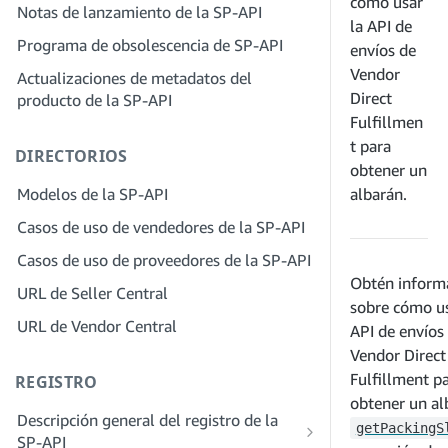
servicios
cómo usar
Notas de lanzamiento de la SP-API
proveedores de soluciones
Paso 4: Registra una aplicación de
la API de
Paso 2: Crea una cuenta en el portal de
Programa de obsolescencia de SP-API
entorno aislado
envíos de
proveedores de soluciones para tu
Vendor
Actualizaciones de metadatos del
Paso 5: Realiza tu primera llamada al
empresa
Direct
producto de la SP-API
entorno aislado de la SP-API
Paso 3: Verifica tu identidad
Fulfillmen
Paso 6: Configura el proceso de
Paso 4: Completa el perfil de servicio
t para
DIRECTORIOS
autorización
de tu empresa
obtener un
Paso 7: Registra tu aplicación de
Modelos de la SP-API
albarán.
Paso 5: Solicita roles en Seller Central
producción
Casos de uso de vendedores de la SP-API
Paso 6: Invita a los empleados a tu
Paso 8: Llama a la SP-API en
cuenta
Casos de uso de proveedores de la SP-API
producción
Obtén inform
Paso 7: Conéctate con los vendedores
URL de Seller Central
Paso 9: Prueba tu aplicación
sobre cómo us
Paso 8. Incluye tu servicio en la red de
URL de Vendor Central
Paso 10: Incluye tu solicitud
API de envíos
proveedores de servicios
Vendor Direct
Fulfillment p
REGISTRO
obtener un al
Descripción general del registro de la
getPackingS
SP-API