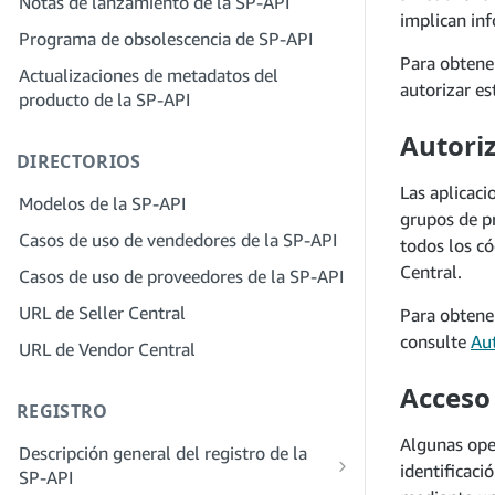
Notas de lanzamiento de la SP-API
proveedores de soluciones
Paso 4: Registra una aplicación de
implican inf
Paso 2: Crea una cuenta en el portal de
Programa de obsolescencia de SP-API
entorno aislado
proveedores de soluciones para tu
Para obtene
Actualizaciones de metadatos del
Paso 5: Realiza tu primera llamada al
empresa
autorizar e
producto de la SP-API
entorno aislado de la SP-API
Paso 3: Verifica tu identidad
Paso 6: Configura el proceso de
Autori
Paso 4: Completa el perfil de servicio
DIRECTORIOS
autorización
de tu empresa
Las aplicac
Paso 7: Registra tu aplicación de
Modelos de la SP-API
Paso 5: Solicita roles en Seller Central
grupos de pr
producción
Casos de uso de vendedores de la SP-API
Paso 6: Invita a los empleados a tu
todos los có
Paso 8: Llama a la SP-API en
cuenta
Central.
Casos de uso de proveedores de la SP-API
producción
Paso 7: Conéctate con los vendedores
URL de Seller Central
Para obtene
Paso 9: Prueba tu aplicación
consulte
Aut
Paso 8. Incluye tu servicio en la red de
URL de Vendor Central
Paso 10: Incluye tu solicitud
proveedores de servicios
Acceso 
REGISTRO
Algunas ope
Descripción general del registro de la
identificaci
SP-API