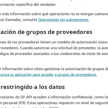
ormación específica del vendedor.
r más información sobre qué operaciones no se otorgan subven
stas llamadas, consulte
Operaciones sin subvenciones
.
zación de grupos de proveedores
iones de los proveedores tienen un modelo de autorización único
oveedores. Cuando autorizas una solicitud de proveedor, la auto
digos de proveedor asociados a tus credenciales de inicio de se
r información sobre cómo gestionar la autorización de grupos d
oriza tu aplicación para acceder a grupos de proveedores
.
restringido a los datos
raciones de SP-API acceden a información confidencial, como la
ón personal (PII). Estas operaciones requieren un nivel de segurid