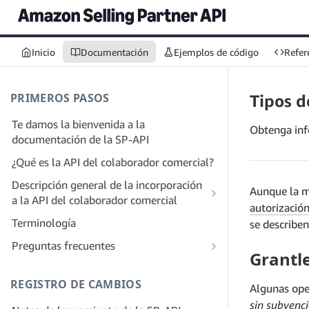
Inicio
Documentación
Ejemplos de código
Refer
PRIMEROS PASOS
Tipos d
Te damos la bienvenida a la
Obtenga inf
documentación de la SP-API
¿Qué es la API del colaborador comercial?
Descripción general de la incorporación
Aunque la ma
a la API del colaborador comercial
autorizació
Incorporación como desarrollador
Terminología
se describen
Paso 1: Prepárate para el registro
Incorporación como proveedor de
Preguntas frecuentes
Grantl
servicios
Paso 2: Crea una cuenta en el portal de
Preguntas frecuentes generales sobre
proveedores de soluciones
Paso 1: Descubre el proceso de registro
SP-API
REGISTRO DE CAMBIOS
y permisos para proveedores de
Algunas oper
Paso 3: Crea un perfil de desarrollador
Preguntas frecuentes sobre el portal de
servicios
sin subvenc