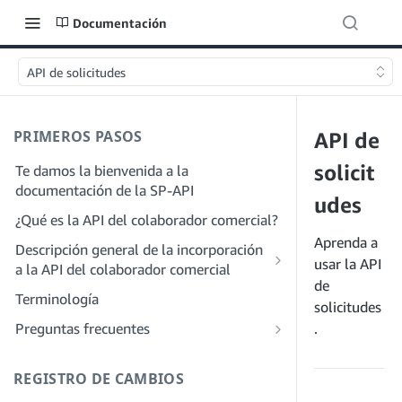
Documentación
API de solicitudes
PRIMEROS PASOS
API de
solicit
Te damos la bienvenida a la
documentación de la SP-API
udes
¿Qué es la API del colaborador comercial?
Aprenda a
Descripción general de la incorporación
usar la API
a la API del colaborador comercial
de
Incorporación como desarrollador
Terminología
solicitudes
Paso 1: Prepárate para el registro
Incorporación como proveedor de
Preguntas frecuentes
.
servicios
Paso 2: Crea una cuenta en el portal de
Preguntas frecuentes generales sobre
proveedores de soluciones
Paso 1: Descubre el proceso de registro
SP-API
REGISTRO DE CAMBIOS
y permisos para proveedores de
Paso 3: Crea un perfil de desarrollador
Preguntas frecuentes sobre el portal de