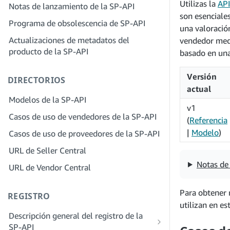
servicios
Utilizas la
API
Notas de lanzamiento de la SP-API
proveedores de soluciones
Paso 4: Registra una aplicación de
son esenciale
Paso 2: Crea una cuenta en el portal de
Programa de obsolescencia de SP-API
entorno aislado
una valoració
proveedores de soluciones para tu
Actualizaciones de metadatos del
Paso 5: Realiza tu primera llamada al
empresa
vendedor medi
producto de la SP-API
entorno aislado de la SP-API
basado en una 
Paso 3: Verifica tu identidad
Paso 6: Configura el proceso de
Paso 4: Completa el perfil de servicio
Versión
DIRECTORIOS
autorización
de tu empresa
actual
Paso 7: Registra tu aplicación de
Modelos de la SP-API
Paso 5: Solicita roles en Seller Central
producción
v1
Casos de uso de vendedores de la SP-API
Paso 6: Invita a los empleados a tu
(
Referencia
Paso 8: Llama a la SP-API en
cuenta
|
Modelo
)
Casos de uso de proveedores de la SP-API
producción
Paso 7: Conéctate con los vendedores
URL de Seller Central
Paso 9: Prueba tu aplicación
Paso 8. Incluye tu servicio en la red de
Notas de 
URL de Vendor Central
Paso 10: Incluye tu solicitud
proveedores de servicios
Para obtener 
REGISTRO
utilizan en es
Descripción general del registro de la
SP-API