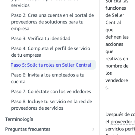
Solicita las
servicios
funciones
Paso 4: Registra una aplicación de
Paso 2: Crea una cuenta en el portal de
de Seller
entorno aislado
proveedores de soluciones para tu
Central
Paso 5: Realiza tu primera llamada al
empresa
que
entorno aislado de la SP-API
definen las
Paso 3: Verifica tu identidad
Paso 6: Configura el proceso de
acciones
Paso 4: Completa el perfil de servicio
autorización
que
de tu empresa
realizas en
Paso 7: Registra tu aplicación de
Paso 5: Solicita roles en Seller Central
producción
nombre de
los
Paso 6: Invita a los empleados a tu
Paso 8: Llama a la SP-API en
vendedore
cuenta
producción
s.
Paso 7: Conéctate con los vendedores
Paso 9: Prueba tu aplicación
Paso 8. Incluye tu servicio en la red de
Paso 10: Incluye tu solicitud
proveedores de servicios
Después de c
Terminología
el
proveedor 
servicios
perfi
Preguntas frecuentes