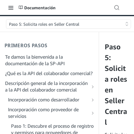
Documentación
Paso 5: Solicita roles en Seller Central
PRIMEROS PASOS
Paso
5:
Te damos la bienvenida a la
documentación de la SP-API
Solicit
¿Qué es la API del colaborador comercial?
a roles
Descripción general de la incorporación
en
a la API del colaborador comercial
Seller
Incorporación como desarrollador
Paso 1: Prepárate para el registro
Incorporación como proveedor de
Centra
servicios
Paso 2: Crea una cuenta en el portal de
l
proveedores de soluciones
Paso 1: Descubre el proceso de registro
y permisos para proveedores de
Paso 3: Crea un perfil de desarrollador