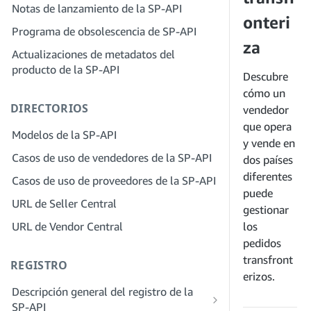
servicios
Notas de lanzamiento de la SP-API
proveedores de soluciones
Paso 4: Registra una aplicación de
onteri
Paso 2: Crea una cuenta en el portal de
Programa de obsolescencia de SP-API
entorno aislado
proveedores de soluciones para tu
za
Actualizaciones de metadatos del
Paso 5: Realiza tu primera llamada al
empresa
producto de la SP-API
entorno aislado de la SP-API
Descubre
Paso 3: Verifica tu identidad
Paso 6: Configura el proceso de
cómo un
Paso 4: Completa el perfil de servicio
DIRECTORIOS
autorización
vendedor
de tu empresa
que opera
Paso 7: Registra tu aplicación de
Modelos de la SP-API
Paso 5: Solicita roles en Seller Central
y vende en
producción
Casos de uso de vendedores de la SP-API
dos países
Paso 6: Invita a los empleados a tu
Paso 8: Llama a la SP-API en
cuenta
diferentes
Casos de uso de proveedores de la SP-API
producción
puede
Paso 7: Conéctate con los vendedores
URL de Seller Central
Paso 9: Prueba tu aplicación
gestionar
Paso 8. Incluye tu servicio en la red de
URL de Vendor Central
los
Paso 10: Incluye tu solicitud
proveedores de servicios
pedidos
transfront
REGISTRO
erizos.
Descripción general del registro de la
SP-API