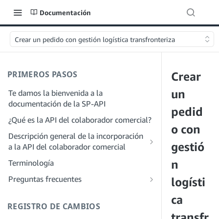
Documentación
Crear un pedido con gestión logística transfronteriza
PRIMEROS PASOS
Crear
un
Te damos la bienvenida a la
documentación de la SP-API
pedid
¿Qué es la API del colaborador comercial?
o con
Descripción general de la incorporación
gestió
a la API del colaborador comercial
Incorporación como desarrollador
n
Terminología
Paso 1: Prepárate para el registro
Incorporación como proveedor de
Preguntas frecuentes
logísti
servicios
Paso 2: Crea una cuenta en el portal de
Preguntas frecuentes generales sobre
ca
proveedores de soluciones
Paso 1: Descubre el proceso de registro
SP-API
REGISTRO DE CAMBIOS
y permisos para proveedores de
Paso 3: Crea un perfil de desarrollador
transfr
Preguntas frecuentes sobre el portal de