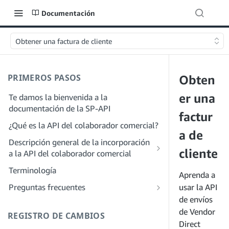
Documentación
Obtener una factura de cliente
PRIMEROS PASOS
Obten
er una
Te damos la bienvenida a la
documentación de la SP-API
factur
¿Qué es la API del colaborador comercial?
a de
Descripción general de la incorporación
cliente
a la API del colaborador comercial
Incorporación como desarrollador
Terminología
Aprenda a
Paso 1: Prepárate para el registro
Incorporación como proveedor de
Preguntas frecuentes
usar la API
servicios
Paso 2: Crea una cuenta en el portal de
de envíos
Preguntas frecuentes generales sobre
proveedores de soluciones
Paso 1: Descubre el proceso de registro
SP-API
de Vendor
REGISTRO DE CAMBIOS
y permisos para proveedores de
Paso 3: Crea un perfil de desarrollador
Direct
Preguntas frecuentes sobre el portal de