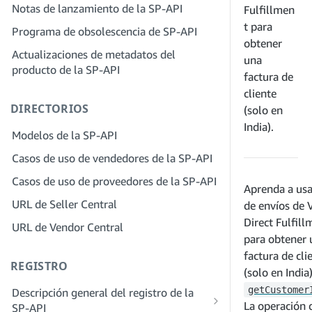
servicios
Notas de lanzamiento de la SP-API
Fulfillmen
proveedores de soluciones
Paso 4: Registra una aplicación de
Paso 2: Crea una cuenta en el portal de
t para
Programa de obsolescencia de SP-API
entorno aislado
proveedores de soluciones para tu
obtener
Actualizaciones de metadatos del
Paso 5: Realiza tu primera llamada al
empresa
una
producto de la SP-API
entorno aislado de la SP-API
factura de
Paso 3: Verifica tu identidad
Paso 6: Configura el proceso de
cliente
Paso 4: Completa el perfil de servicio
DIRECTORIOS
autorización
(solo en
de tu empresa
India).
Paso 7: Registra tu aplicación de
Modelos de la SP-API
Paso 5: Solicita roles en Seller Central
producción
Casos de uso de vendedores de la SP-API
Paso 6: Invita a los empleados a tu
Paso 8: Llama a la SP-API en
cuenta
Casos de uso de proveedores de la SP-API
producción
Aprenda a usa
Paso 7: Conéctate con los vendedores
URL de Seller Central
de envíos de 
Paso 9: Prueba tu aplicación
Direct Fulfill
Paso 8. Incluye tu servicio en la red de
URL de Vendor Central
Paso 10: Incluye tu solicitud
proveedores de servicios
para obtener 
factura de cli
REGISTRO
(solo en India)
getCustomer
Descripción general del registro de la
La operación 
SP-API