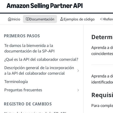
Inicio
Documentación
Ejemplos de código
Refer
PRIMEROS PASOS
Determi
Te damos la bienvenida a la
Aprenda a de
documentación de la SP-API
coincidentes
¿Qué es la API del colaborador comercial?
Descripción general de la incorporación
a la API del colaborador comercial
Aprenda a d
Incorporación como desarrollador
Terminología
identificado
Paso 1: Prepárate para el registro
Incorporación como proveedor de
Preguntas frecuentes
Requis
servicios
Paso 2: Crea una cuenta en el portal de
Preguntas frecuentes generales sobre
proveedores de soluciones
Paso 1: Descubre el proceso de registro
SP-API
REGISTRO DE CAMBIOS
y permisos para proveedores de
Para complet
Paso 3: Crea un perfil de desarrollador
Preguntas frecuentes sobre el portal de
servicios