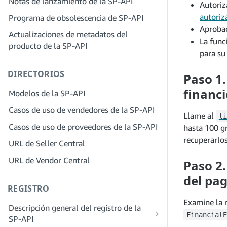
Notas de lanzamiento de la SP-API
Autoriz
proveedores de soluciones
Paso 4: Registra una aplicación de
Paso 2: Crea una cuenta en el portal de
autoriz
Programa de obsolescencia de SP-API
entorno aislado
proveedores de soluciones para tu
Aprobac
Actualizaciones de metadatos del
Paso 5: Realiza tu primera llamada al
empresa
La func
producto de la SP-API
entorno aislado de la SP-API
Paso 3: Verifica tu identidad
para su
Paso 6: Configura el proceso de
Paso 4: Completa el perfil de servicio
DIRECTORIOS
autorización
Paso 1.
de tu empresa
Paso 7: Registra tu aplicación de
financi
Modelos de la SP-API
Paso 5: Solicita roles en Seller Central
producción
Casos de uso de vendedores de la SP-API
Paso 6: Invita a los empleados a tu
Llame al
li
Paso 8: Llama a la SP-API en
cuenta
Casos de uso de proveedores de la SP-API
hasta 100 gr
producción
recuperarlo
Paso 7: Conéctate con los vendedores
URL de Seller Central
Paso 9: Prueba tu aplicación
Paso 8. Incluye tu servicio en la red de
URL de Vendor Central
Paso 2.
Paso 10: Incluye tu solicitud
proveedores de servicios
del pa
REGISTRO
Examine la 
Descripción general del registro de la
FinancialE
SP-API