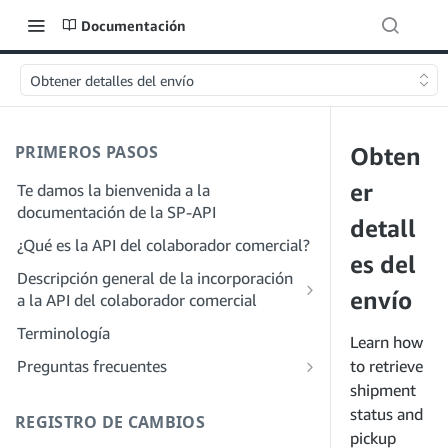
Documentación
Obtener detalles del envío
PRIMEROS PASOS
Obten
er
Te damos la bienvenida a la
documentación de la SP-API
detall
¿Qué es la API del colaborador comercial?
es del
Descripción general de la incorporación
envío
a la API del colaborador comercial
Incorporación como desarrollador
Terminología
Learn how
Paso 1: Prepárate para el registro
Incorporación como proveedor de
Preguntas frecuentes
to retrieve
servicios
Paso 2: Crea una cuenta en el portal de
shipment
Preguntas frecuentes generales sobre
proveedores de soluciones
Paso 1: Descubre el proceso de registro
SP-API
status and
REGISTRO DE CAMBIOS
y permisos para proveedores de
Paso 3: Crea un perfil de desarrollador
pickup
Preguntas frecuentes sobre el portal de