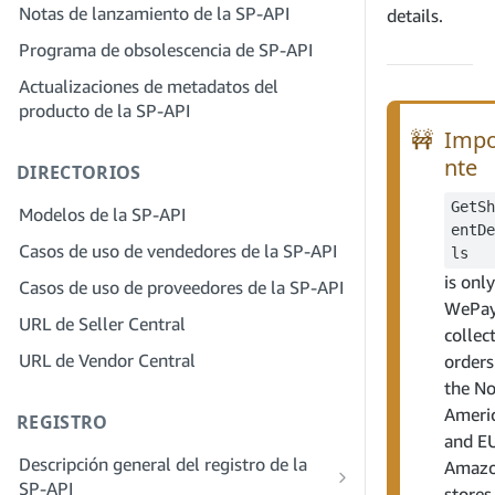
servicios
Notas de lanzamiento de la SP-API
details.
proveedores de soluciones
Paso 4: Registra una aplicación de
Paso 2: Crea una cuenta en el portal de
Programa de obsolescencia de SP-API
entorno aislado
proveedores de soluciones para tu
Actualizaciones de metadatos del
Paso 5: Realiza tu primera llamada al
empresa
producto de la SP-API
entorno aislado de la SP-API
Paso 3: Verifica tu identidad
🚧
Impo
Paso 6: Configura el proceso de
Paso 4: Completa el perfil de servicio
nte
DIRECTORIOS
autorización
de tu empresa
Paso 7: Registra tu aplicación de
GetSh
Modelos de la SP-API
Paso 5: Solicita roles en Seller Central
entDe
producción
Casos de uso de vendedores de la SP-API
ls
Paso 6: Invita a los empleados a tu
Paso 8: Llama a la SP-API en
cuenta
is only
Casos de uso de proveedores de la SP-API
producción
WePay
Paso 7: Conéctate con los vendedores
URL de Seller Central
Paso 9: Prueba tu aplicación
collec
Paso 8. Incluye tu servicio en la red de
URL de Vendor Central
orders
Paso 10: Incluye tu solicitud
proveedores de servicios
the No
Ameri
REGISTRO
and E
Descripción general del registro de la
Amaz
SP-API
stores