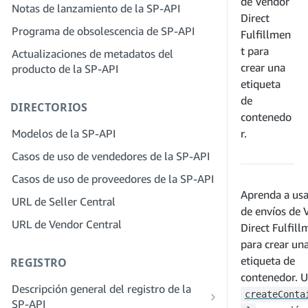
servicios
de Vendor
Notas de lanzamiento de la SP-API
proveedores de soluciones
Paso 4: Registra una aplicación de
Direct
Paso 2: Crea una cuenta en el portal de
Programa de obsolescencia de SP-API
entorno aislado
Fulfillmen
proveedores de soluciones para tu
t para
Actualizaciones de metadatos del
Paso 5: Realiza tu primera llamada al
empresa
crear una
producto de la SP-API
entorno aislado de la SP-API
Paso 3: Verifica tu identidad
etiqueta
Paso 6: Configura el proceso de
Paso 4: Completa el perfil de servicio
de
DIRECTORIOS
autorización
de tu empresa
contenedo
Paso 7: Registra tu aplicación de
Modelos de la SP-API
r.
Paso 5: Solicita roles en Seller Central
producción
Casos de uso de vendedores de la SP-API
Paso 6: Invita a los empleados a tu
Paso 8: Llama a la SP-API en
cuenta
Casos de uso de proveedores de la SP-API
producción
Aprenda a usa
Paso 7: Conéctate con los vendedores
URL de Seller Central
Paso 9: Prueba tu aplicación
de envíos de 
Paso 8. Incluye tu servicio en la red de
URL de Vendor Central
Paso 10: Incluye tu solicitud
Direct Fulfill
proveedores de servicios
para crear un
etiqueta de
REGISTRO
contenedor. U
Descripción general del registro de la
createConta
SP-API