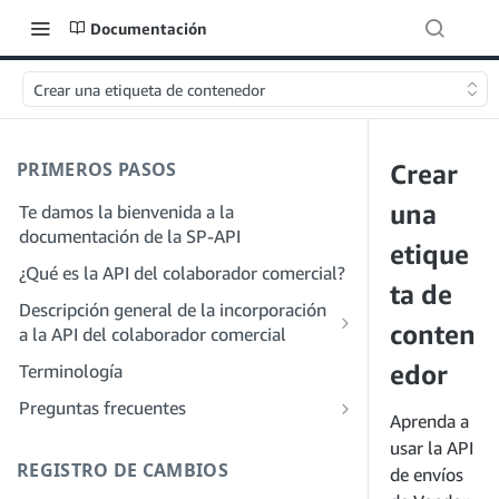
Documentación
Crear una etiqueta de contenedor
PRIMEROS PASOS
Crear
una
Te damos la bienvenida a la
documentación de la SP-API
etique
¿Qué es la API del colaborador comercial?
ta de
Descripción general de la incorporación
conten
a la API del colaborador comercial
Incorporación como desarrollador
edor
Terminología
Paso 1: Prepárate para el registro
Incorporación como proveedor de
Preguntas frecuentes
Aprenda a
servicios
Paso 2: Crea una cuenta en el portal de
Preguntas frecuentes generales sobre
usar la API
proveedores de soluciones
Paso 1: Descubre el proceso de registro
SP-API
REGISTRO DE CAMBIOS
de envíos
y permisos para proveedores de
Paso 3: Crea un perfil de desarrollador
Preguntas frecuentes sobre el portal de