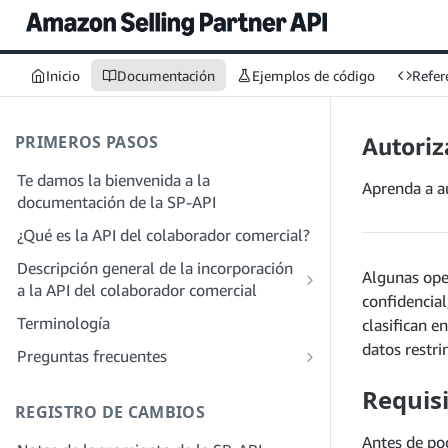
Inicio
Documentación
Ejemplos de código
Refer
PRIMEROS PASOS
Autoriz
Te damos la bienvenida a la
Aprenda a au
documentación de la SP-API
¿Qué es la API del colaborador comercial?
Descripción general de la incorporación
Algunas ope
a la API del colaborador comercial
confidencial
Incorporación como desarrollador
Terminología
clasifican e
Paso 1: Prepárate para el registro
Incorporación como proveedor de
datos restri
Preguntas frecuentes
servicios
Paso 2: Crea una cuenta en el portal de
Preguntas frecuentes generales sobre
Requisi
proveedores de soluciones
Paso 1: Descubre el proceso de registro
SP-API
REGISTRO DE CAMBIOS
y permisos para proveedores de
Paso 3: Crea un perfil de desarrollador
Preguntas frecuentes sobre el portal de
servicios
Antes de pod