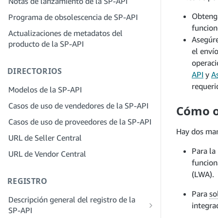
Notas de lanzamiento de la SP-API
proveedores de soluciones
Paso 4: Registra una aplicación de
Paso 2: Crea una cuenta en el portal de
Obtenga
Programa de obsolescencia de SP-API
entorno aislado
proveedores de soluciones para tu
funcion
Actualizaciones de metadatos del
Paso 5: Realiza tu primera llamada al
empresa
Asegúre
producto de la SP-API
entorno aislado de la SP-API
Paso 3: Verifica tu identidad
el enví
Paso 6: Configura el proceso de
operaci
Paso 4: Completa el perfil de servicio
DIRECTORIOS
autorización
API
y
A
de tu empresa
requeri
Paso 7: Registra tu aplicación de
Modelos de la SP-API
Paso 5: Solicita roles en Seller Central
producción
Casos de uso de vendedores de la SP-API
Cómo o
Paso 6: Invita a los empleados a tu
Paso 8: Llama a la SP-API en
cuenta
Casos de uso de proveedores de la SP-API
producción
Hay dos man
Paso 7: Conéctate con los vendedores
URL de Seller Central
Paso 9: Prueba tu aplicación
Paso 8. Incluye tu servicio en la red de
Para la
URL de Vendor Central
Paso 10: Incluye tu solicitud
proveedores de servicios
funcion
(LWA).
REGISTRO
Para
so
Descripción general del registro de la
integra
SP-API