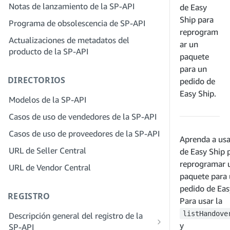
servicios
Notas de lanzamiento de la SP-API
de Easy
proveedores de soluciones
Paso 4: Registra una aplicación de
Paso 2: Crea una cuenta en el portal de
Ship para
Programa de obsolescencia de SP-API
entorno aislado
proveedores de soluciones para tu
reprogram
Actualizaciones de metadatos del
Paso 5: Realiza tu primera llamada al
empresa
ar un
producto de la SP-API
entorno aislado de la SP-API
paquete
Paso 3: Verifica tu identidad
Paso 6: Configura el proceso de
para un
Paso 4: Completa el perfil de servicio
DIRECTORIOS
autorización
pedido de
de tu empresa
Easy Ship.
Paso 7: Registra tu aplicación de
Modelos de la SP-API
Paso 5: Solicita roles en Seller Central
producción
Casos de uso de vendedores de la SP-API
Paso 6: Invita a los empleados a tu
Paso 8: Llama a la SP-API en
cuenta
Casos de uso de proveedores de la SP-API
producción
Aprenda a usa
Paso 7: Conéctate con los vendedores
URL de Seller Central
de Easy Ship 
Paso 9: Prueba tu aplicación
reprogramar 
Paso 8. Incluye tu servicio en la red de
URL de Vendor Central
Paso 10: Incluye tu solicitud
proveedores de servicios
paquete para
pedido de Eas
REGISTRO
Para usar la
listHandove
Descripción general del registro de la
y
SP-API