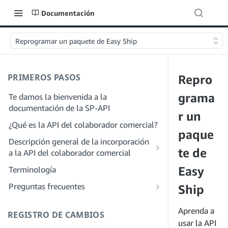
Documentación
Reprogramar un paquete de Easy Ship
PRIMEROS PASOS
Repro
grama
Te damos la bienvenida a la
documentación de la SP-API
r un
¿Qué es la API del colaborador comercial?
paque
Descripción general de la incorporación
te de
a la API del colaborador comercial
Incorporación como desarrollador
Easy
Terminología
Paso 1: Prepárate para el registro
Incorporación como proveedor de
Preguntas frecuentes
Ship
servicios
Paso 2: Crea una cuenta en el portal de
Preguntas frecuentes generales sobre
proveedores de soluciones
Paso 1: Descubre el proceso de registro
SP-API
Aprenda a
REGISTRO DE CAMBIOS
y permisos para proveedores de
Paso 3: Crea un perfil de desarrollador
usar la API
Preguntas frecuentes sobre el portal de