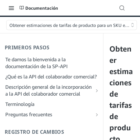
Documentación
Obtener estimaciones de tarifas de producto para un SKU específic
PRIMEROS PASOS
Obten
er
Te damos la bienvenida a la
documentación de la SP-API
estima
¿Qué es la API del colaborador comercial?
ciones
Descripción general de la incorporación
de
a la API del colaborador comercial
Incorporación como desarrollador
tarifas
Terminología
Paso 1: Prepárate para el registro
Incorporación como proveedor de
Preguntas frecuentes
de
servicios
Paso 2: Crea una cuenta en el portal de
Preguntas frecuentes generales sobre
produ
proveedores de soluciones
Paso 1: Descubre el proceso de registro
SP-API
REGISTRO DE CAMBIOS
y permisos para proveedores de
Paso 3: Crea un perfil de desarrollador
cto
Preguntas frecuentes sobre el portal de