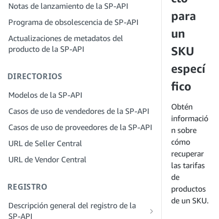
servicios
Notas de lanzamiento de la SP-API
proveedores de soluciones
Paso 4: Registra una aplicación de
para
Paso 2: Crea una cuenta en el portal de
Programa de obsolescencia de SP-API
entorno aislado
proveedores de soluciones para tu
un
Actualizaciones de metadatos del
Paso 5: Realiza tu primera llamada al
empresa
producto de la SP-API
entorno aislado de la SP-API
SKU
Paso 3: Verifica tu identidad
Paso 6: Configura el proceso de
especí
Paso 4: Completa el perfil de servicio
DIRECTORIOS
autorización
de tu empresa
fico
Paso 7: Registra tu aplicación de
Modelos de la SP-API
Paso 5: Solicita roles en Seller Central
producción
Obtén
Casos de uso de vendedores de la SP-API
Paso 6: Invita a los empleados a tu
informació
Paso 8: Llama a la SP-API en
cuenta
Casos de uso de proveedores de la SP-API
producción
n sobre
Paso 7: Conéctate con los vendedores
cómo
URL de Seller Central
Paso 9: Prueba tu aplicación
recuperar
Paso 8. Incluye tu servicio en la red de
URL de Vendor Central
Paso 10: Incluye tu solicitud
las tarifas
proveedores de servicios
de
REGISTRO
productos
de un SKU.
Descripción general del registro de la
SP-API