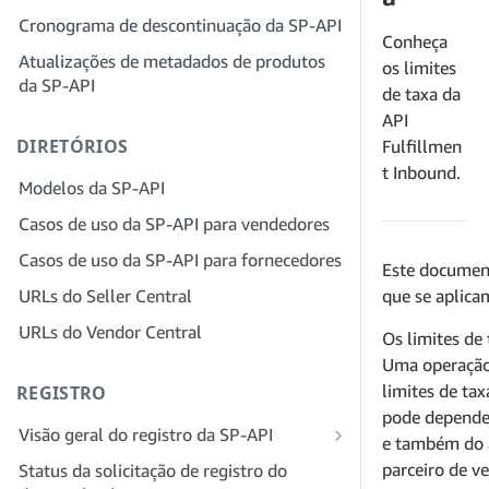
provedor de soluções para sua empresa
Cronograma de descontinuação da SP-API
Etapa 4: registrar um aplicativo
Conheça
sandbox
Etapa 3: verifique sua identidade
Atualizações de metadados de produtos
os limites
da SP-API
Etapa 5: fazer sua primeira chamada
Etapa 4: preencha o perfil de serviços
de taxa da
para o sandbox da SP-API
da sua empresa
API
DIRETÓRIOS
Etapa 6: configurar o fluxo de trabalho
Etapa 5: inscreva-se para funções no
Fulfillmen
da autorização
Seller Central
t Inbound.
Modelos da SP-API
Etapa 7: registrar seu aplicativo de
Etapa 6: convide funcionários para sua
Casos de uso da SP-API para vendedores
produção
conta
Casos de uso da SP-API para fornecedores
Etapa 8: chamar a SP-API em produção
Etapa 7: conecte-se com vendedores
Este document
URLs do Seller Central
que se aplica
Etapa 9: testar seu aplicativo
Etapa 8: liste seu serviço na Rede de
provedores de serviços
URLs do Vendor Central
Etapa 10: listar seu aplicativo
Os limites de
Uma operação 
limites de ta
REGISTRO
pode depender
Visão geral do registro da SP-API
e também do a
Registrar-se como desenvolvedor
parceiro de 
Status da solicitação de registro do
público da SP-API