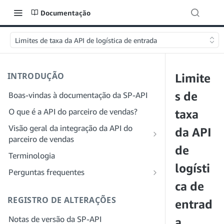
Documentação
Limites de taxa da API de logística de entrada
INTRODUÇÃO
Limite
s de
Boas-vindas à documentação da SP-API
O que é a API do parceiro de vendas?
taxa
Visão geral da integração da API do
da API
parceiro de vendas
de
Integração como desenvolvedor
Terminologia
Etapa 1: preparar para o registro
logísti
Integração como provedor de serviços
Perguntas frequentes
Etapa 2: criar uma conta no Portal do
Etapa 1: saiba mais sobre o fluxo de
ca de
Perguntas frequentes gerais sobre a SP-
provedor de soluções
trabalho de registro e permissões do
API
REGISTRO DE ALTERAÇÕES
entrad
provedor de serviços
Etapa 3: criar um perfil de
Perguntas frequentes sobre o Portal do
Notas de versão da SP-API
desenvolvedor
Etapa 2: crie uma conta no Portal do
a
provedor de soluções