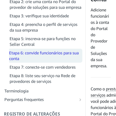
Etapa 2: crie uma conta no Portal do
provedor de soluções para sua empresa
Etapa 4: registrar um aplicativo
Adicione
sandbox
Etapa 3: verifique sua identidade
funcionári
Etapa 5: fazer sua primeira chamada
os à conta
Etapa 4: preencha o perfil de serviços
para o sandbox da SP-API
do Portal
da sua empresa
do
Etapa 6: configurar o fluxo de trabalho
Etapa 5: inscreva-se para funções no
Provedor
da autorização
Seller Central
de
Etapa 7: registrar seu aplicativo de
Etapa 6: convide funcionários para sua
Soluções
produção
conta
da sua
Etapa 8: chamar a SP-API em produção
empresa.
Etapa 7: conecte-se com vendedores
Etapa 9: testar seu aplicativo
Etapa 8: liste seu serviço na Rede de
provedores de serviços
Etapa 10: listar seu aplicativo
Como o
prest
Terminologia
serviços
admin
Perguntas frequentes
você pode adi
Perguntas frequentes gerais sobre a SP-
funcionários 
API
REGISTRO DE ALTERAÇÕES
Portal do Pro