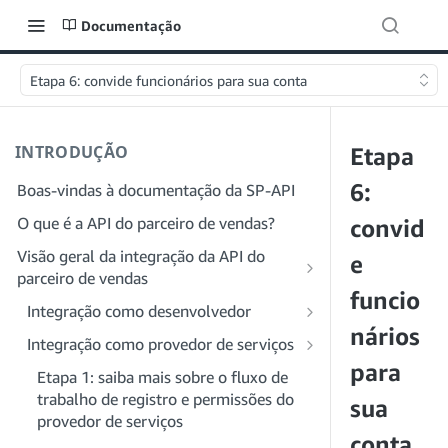
Documentação
Etapa 6: convide funcionários para sua conta
INTRODUÇÃO
Etapa
6:
Boas-vindas à documentação da SP-API
O que é a API do parceiro de vendas?
convid
Visão geral da integração da API do
e
parceiro de vendas
funcio
Integração como desenvolvedor
nários
Etapa 1: preparar para o registro
Integração como provedor de serviços
para
Etapa 2: criar uma conta no Portal do
Etapa 1: saiba mais sobre o fluxo de
provedor de soluções
trabalho de registro e permissões do
sua
provedor de serviços
Etapa 3: criar um perfil de
conta
desenvolvedor