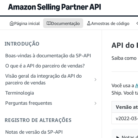
Página inicial
Documentação
Amostras de código
INTRODUÇÃO
API do 
Boas-vindas à documentação da SP-API
Saiba como 
O que é a API do parceiro de vendas?
Visão geral da integração da API do
parceiro de vendas
Você usa a
A
Integração como desenvolvedor
Terminologia
Ship. Você 
Etapa 1: preparar para o registro
Integração como provedor de serviços
Perguntas frequentes
Versão at
Etapa 2: criar uma conta no Portal do
Etapa 1: saiba mais sobre o fluxo de
Perguntas frequentes gerais sobre a SP-
provedor de soluções
trabalho de registro e permissões do
API
v2022-03-
REGISTRO DE ALTERAÇÕES
provedor de serviços
Etapa 3: criar um perfil de
Perguntas frequentes sobre o Portal do
Notas de versão da SP-API
desenvolvedor
Etapa 2: crie uma conta no Portal do
provedor de soluções
Notas d