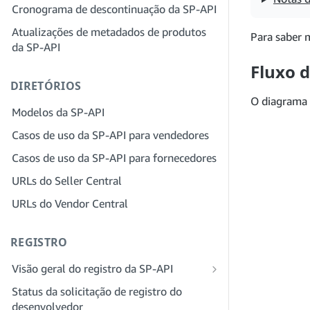
provedor de soluções para sua empresa
Cronograma de descontinuação da SP-API
Etapa 4: registrar um aplicativo
sandbox
Etapa 3: verifique sua identidade
Atualizações de metadados de produtos
Para saber 
da SP-API
Etapa 5: fazer sua primeira chamada
Etapa 4: preencha o perfil de serviços
para o sandbox da SP-API
da sua empresa
Fluxo d
DIRETÓRIOS
Etapa 6: configurar o fluxo de trabalho
Etapa 5: inscreva-se para funções no
da autorização
Seller Central
O diagrama 
Modelos da SP-API
Etapa 7: registrar seu aplicativo de
Etapa 6: convide funcionários para sua
Casos de uso da SP-API para vendedores
produção
conta
Casos de uso da SP-API para fornecedores
Etapa 8: chamar a SP-API em produção
Etapa 7: conecte-se com vendedores
URLs do Seller Central
Etapa 9: testar seu aplicativo
Etapa 8: liste seu serviço na Rede de
provedores de serviços
URLs do Vendor Central
Etapa 10: listar seu aplicativo
REGISTRO
Visão geral do registro da SP-API
Registrar-se como desenvolvedor
Status da solicitação de registro do
público da SP-API
desenvolvedor