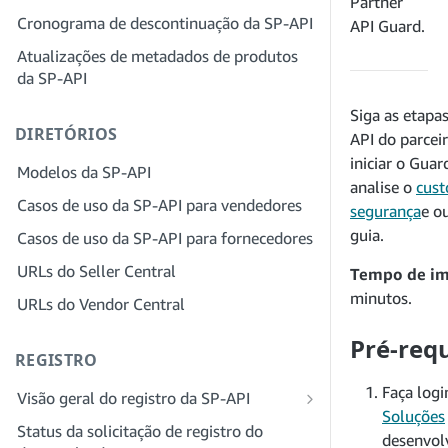
Partner
provedor de soluções para sua empresa
Cronograma de descontinuação da SP-API
Etapa 4: registrar um aplicativo
API Guard.
sandbox
Etapa 3: verifique sua identidade
Atualizações de metadados de produtos
da SP-API
Etapa 5: fazer sua primeira chamada
Etapa 4: preencha o perfil de serviços
para o sandbox da SP-API
da sua empresa
Siga as etapa
DIRETÓRIOS
Etapa 6: configurar o fluxo de trabalho
Etapa 5: inscreva-se para funções no
API do parcei
da autorização
Seller Central
iniciar o Guar
Modelos da SP-API
analise o
cust
Etapa 7: registrar seu aplicativo de
Etapa 6: convide funcionários para sua
Casos de uso da SP-API para vendedores
produção
conta
segurança
e o
guia.
Casos de uso da SP-API para fornecedores
Etapa 8: chamar a SP-API em produção
Etapa 7: conecte-se com vendedores
URLs do Seller Central
Tempo de im
Etapa 9: testar seu aplicativo
Etapa 8: liste seu serviço na Rede de
provedores de serviços
minutos.
URLs do Vendor Central
Etapa 10: listar seu aplicativo
Pré-requ
REGISTRO
Faça log
Visão geral do registro da SP-API
Soluções
Registrar-se como desenvolvedor
Status da solicitação de registro do
desenvol
público da SP-API