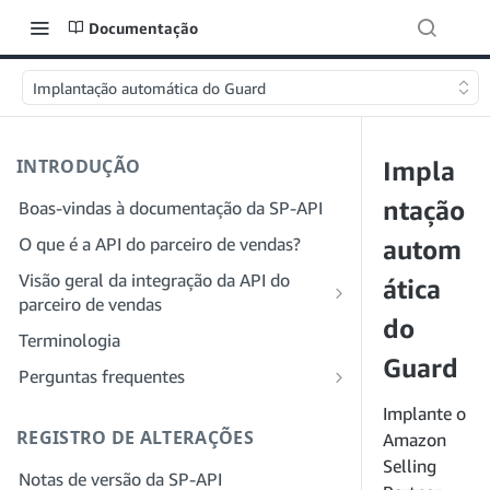
Documentação
Implantação automática do Guard
INTRODUÇÃO
Impla
ntação
Boas-vindas à documentação da SP-API
O que é a API do parceiro de vendas?
autom
Visão geral da integração da API do
ática
parceiro de vendas
do
Integração como desenvolvedor
Terminologia
Etapa 1: preparar para o registro
Guard
Integração como provedor de serviços
Perguntas frequentes
Etapa 2: criar uma conta no Portal do
Etapa 1: saiba mais sobre o fluxo de
Perguntas frequentes gerais sobre a SP-
Implante o
provedor de soluções
trabalho de registro e permissões do
API
REGISTRO DE ALTERAÇÕES
Amazon
provedor de serviços
Etapa 3: criar um perfil de
Perguntas frequentes sobre o Portal do
Selling
Notas de versão da SP-API
desenvolvedor
Etapa 2: crie uma conta no Portal do
provedor de soluções