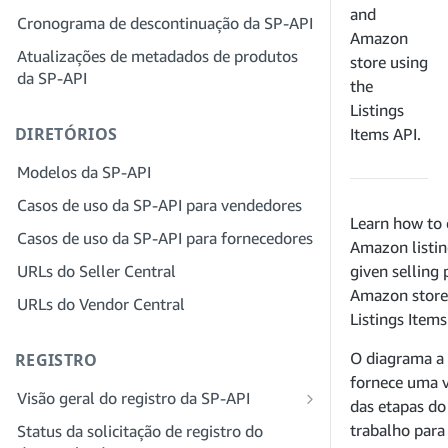
provedor de soluções para sua empresa
and
Cronograma de descontinuação da SP-API
Etapa 4: registrar um aplicativo
Amazon
sandbox
Etapa 3: verifique sua identidade
Atualizações de metadados de produtos
store using
da SP-API
Etapa 5: fazer sua primeira chamada
Etapa 4: preencha o perfil de serviços
the
para o sandbox da SP-API
da sua empresa
Listings
DIRETÓRIOS
Etapa 6: configurar o fluxo de trabalho
Etapa 5: inscreva-se para funções no
Items API.
da autorização
Seller Central
Modelos da SP-API
Etapa 7: registrar seu aplicativo de
Etapa 6: convide funcionários para sua
Casos de uso da SP-API para vendedores
produção
conta
Learn how to 
Casos de uso da SP-API para fornecedores
Etapa 8: chamar a SP-API em produção
Etapa 7: conecte-se com vendedores
Amazon listin
URLs do Seller Central
given selling 
Etapa 9: testar seu aplicativo
Etapa 8: liste seu serviço na Rede de
Amazon store
provedores de serviços
URLs do Vendor Central
Etapa 10: listar seu aplicativo
Listings Items
O diagrama a 
REGISTRO
fornece uma v
Visão geral do registro da SP-API
das etapas do
Registrar-se como desenvolvedor
trabalho para
Status da solicitação de registro do
público da SP-API