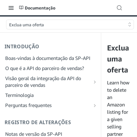
Documentação
Exclua uma oferta
INTRODUÇÃO
Exclua
uma
Boas-vindas à documentação da SP-API
O que é a API do parceiro de vendas?
oferta
Visão geral da integração da API do
Learn how
parceiro de vendas
to delete
Integração como desenvolvedor
Terminologia
an
Etapa 1: preparar para o registro
Integração como provedor de serviços
Amazon
Perguntas frequentes
Etapa 2: criar uma conta no Portal do
Etapa 1: saiba mais sobre o fluxo de
listing for
Perguntas frequentes gerais sobre a SP-
provedor de soluções
trabalho de registro e permissões do
a given
API
REGISTRO DE ALTERAÇÕES
provedor de serviços
selling
Etapa 3: criar um perfil de
Perguntas frequentes sobre o Portal do
Notas de versão da SP-API
desenvolvedor
Etapa 2: crie uma conta no Portal do
partner
provedor de soluções