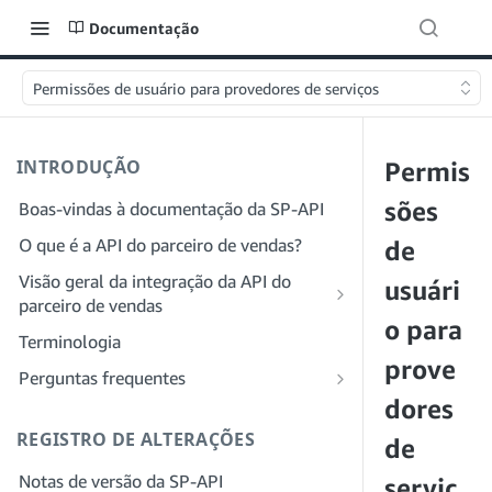
Documentação
Permissões de usuário para provedores de serviços
INTRODUÇÃO
Permis
sões
Boas-vindas à documentação da SP-API
O que é a API do parceiro de vendas?
de
Visão geral da integração da API do
usuári
parceiro de vendas
o para
Integração como desenvolvedor
Terminologia
Etapa 1: preparar para o registro
prove
Integração como provedor de serviços
Perguntas frequentes
Etapa 2: criar uma conta no Portal do
Etapa 1: saiba mais sobre o fluxo de
dores
Perguntas frequentes gerais sobre a SP-
provedor de soluções
trabalho de registro e permissões do
API
REGISTRO DE ALTERAÇÕES
de
provedor de serviços
Etapa 3: criar um perfil de
Perguntas frequentes sobre o Portal do
Notas de versão da SP-API
desenvolvedor
Etapa 2: crie uma conta no Portal do
serviç
provedor de soluções