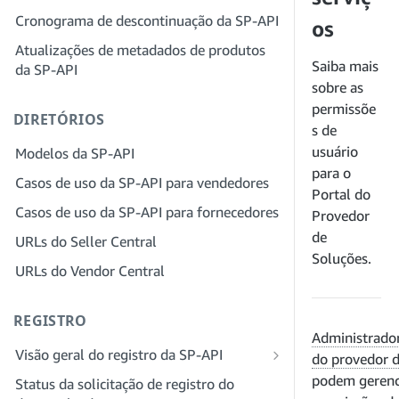
provedor de soluções para sua empresa
Cronograma de descontinuação da SP-API
Etapa 4: registrar um aplicativo
os
sandbox
Etapa 3: verifique sua identidade
Atualizações de metadados de produtos
Saiba mais
da SP-API
Etapa 5: fazer sua primeira chamada
Etapa 4: preencha o perfil de serviços
sobre as
para o sandbox da SP-API
da sua empresa
permissõe
DIRETÓRIOS
Etapa 6: configurar o fluxo de trabalho
Etapa 5: inscreva-se para funções no
s de
da autorização
Seller Central
usuário
Modelos da SP-API
Etapa 7: registrar seu aplicativo de
Etapa 6: convide funcionários para sua
para o
Casos de uso da SP-API para vendedores
produção
conta
Portal do
Casos de uso da SP-API para fornecedores
Provedor
Etapa 8: chamar a SP-API em produção
Etapa 7: conecte-se com vendedores
de
URLs do Seller Central
Etapa 9: testar seu aplicativo
Etapa 8: liste seu serviço na Rede de
Soluções.
provedores de serviços
URLs do Vendor Central
Etapa 10: listar seu aplicativo
REGISTRO
Administrador
Visão geral do registro da SP-API
do provedor d
Registrar-se como desenvolvedor
podem gerenc
Status da solicitação de registro do
público da SP-API