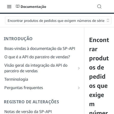
Documentação
Encontrar produtos de pedidos que exigem números de série
INTRODUÇÃO
Encont
rar
Boas-vindas à documentação da SP-API
O que é a API do parceiro de vendas?
produt
Visão geral da integração da API do
os de
parceiro de vendas
pedid
Integração como desenvolvedor
Terminologia
Etapa 1: preparar para o registro
os que
Integração como provedor de serviços
Perguntas frequentes
Etapa 2: criar uma conta no Portal do
Etapa 1: saiba mais sobre o fluxo de
exige
Perguntas frequentes gerais sobre a SP-
provedor de soluções
trabalho de registro e permissões do
API
REGISTRO DE ALTERAÇÕES
m
provedor de serviços
Etapa 3: criar um perfil de
Perguntas frequentes sobre o Portal do
Notas de versão da SP-API
desenvolvedor
Etapa 2: crie uma conta no Portal do
númer
provedor de soluções