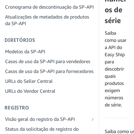
provedor de soluções para sua empresa
Cronograma de descontinuação da SP-API
Etapa 4: registrar um aplicativo
os de
sandbox
Etapa 3: verifique sua identidade
Atualizações de metadados de produtos
série
da SP-API
Etapa 5: fazer sua primeira chamada
Etapa 4: preencha o perfil de serviços
para o sandbox da SP-API
da sua empresa
Saiba
DIRETÓRIOS
Etapa 6: configurar o fluxo de trabalho
Etapa 5: inscreva-se para funções no
como usar
da autorização
Seller Central
a API do
Modelos da SP-API
Easy Ship
Etapa 7: registrar seu aplicativo de
Etapa 6: convide funcionários para sua
Casos de uso da SP-API para vendedores
para
produção
conta
descobrir
Casos de uso da SP-API para fornecedores
Etapa 8: chamar a SP-API em produção
Etapa 7: conecte-se com vendedores
quais
URLs do Seller Central
Etapa 9: testar seu aplicativo
Etapa 8: liste seu serviço na Rede de
produtos
provedores de serviços
exigem
URLs do Vendor Central
Etapa 10: listar seu aplicativo
números
de série.
REGISTRO
Visão geral do registro da SP-API
Registrar-se como desenvolvedor
Status da solicitação de registro do
Saiba como us
público da SP-API