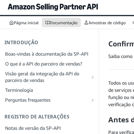
Página inicial
Documentação
Amostras de código
INTRODUÇÃO
Confirm
Boas-vindas à documentação da SP-API
Saiba como v
O que é a API do parceiro de vendas?
Visão geral da integração da API do
parceiro de vendas
Todos os us
Integração como desenvolvedor
Terminologia
de serviços
Etapa 1: preparar para o registro
função ou n
Integração como provedor de serviços
Perguntas frequentes
verificação 
Etapa 2: criar uma conta no Portal do
Etapa 1: saiba mais sobre o fluxo de
Perguntas frequentes gerais sobre a SP-
provedor de soluções
trabalho de registro e permissões do
API
REGISTRO DE ALTERAÇÕES
Antes 
provedor de serviços
Etapa 3: criar um perfil de
Perguntas frequentes sobre o Portal do
Notas de versão da SP-API
desenvolvedor
Etapa 2: crie uma conta no Portal do
provedor de soluções
Para verifi