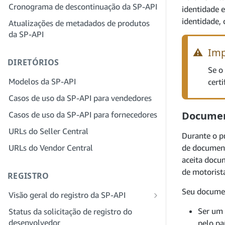
provedor de soluções para sua empresa
Cronograma de descontinuação da SP-API
Etapa 4: registrar um aplicativo
identidade e
sandbox
Etapa 3: verifique sua identidade
identidade,
Atualizações de metadados de produtos
da SP-API
Etapa 5: fazer sua primeira chamada
Etapa 4: preencha o perfil de serviços
para o sandbox da SP-API
da sua empresa
⚠️
Imp
DIRETÓRIOS
Etapa 6: configurar o fluxo de trabalho
Etapa 5: inscreva-se para funções no
Se o
da autorização
Seller Central
Modelos da SP-API
cert
Etapa 7: registrar seu aplicativo de
Etapa 6: convide funcionários para sua
Casos de uso da SP-API para vendedores
produção
conta
Documen
Casos de uso da SP-API para fornecedores
Etapa 8: chamar a SP-API em produção
Etapa 7: conecte-se com vendedores
URLs do Seller Central
Etapa 9: testar seu aplicativo
Etapa 8: liste seu serviço na Rede de
Durante o pr
provedores de serviços
URLs do Vendor Central
de document
Etapa 10: listar seu aplicativo
aceita docum
de motorist
REGISTRO
Seu documen
Visão geral do registro da SP-API
Registrar-se como desenvolvedor
Ser um 
Status da solicitação de registro do
público da SP-API
desenvolvedor
pelo pa