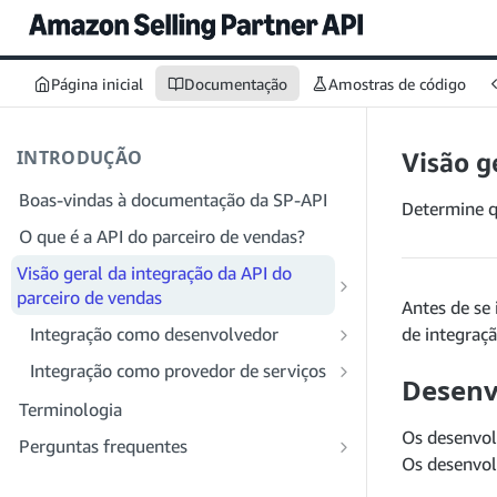
Página inicial
Documentação
Amostras de código
INTRODUÇÃO
Visão g
Boas-vindas à documentação da SP-API
Determine qu
O que é a API do parceiro de vendas?
Visão geral da integração da API do
parceiro de vendas
Antes de se 
Integração como desenvolvedor
de integraçã
Etapa 1: preparar para o registro
Integração como provedor de serviços
Desenv
Etapa 2: criar uma conta no Portal do
Etapa 1: saiba mais sobre o fluxo de
Terminologia
provedor de soluções
trabalho de registro e permissões do
Os desenvol
Perguntas frequentes
provedor de serviços
Etapa 3: criar um perfil de
Os desenvo
Perguntas frequentes gerais sobre a SP-
desenvolvedor
Etapa 2: crie uma conta no Portal do