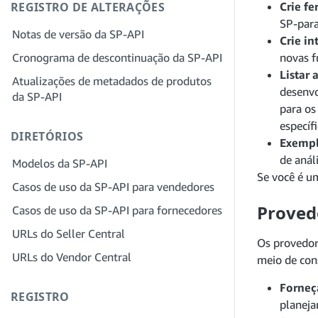
API
REGISTRO DE ALTERAÇÕES
Crie f
provedor de soluções para sua empresa
Etapa 4: registrar um aplicativo
SP-para
Perguntas frequentes sobre o Portal do
sandbox
Etapa 3: verifique sua identidade
Notas de versão da SP-API
provedor de soluções
Crie in
Etapa 5: fazer sua primeira chamada
Etapa 4: preencha o perfil de serviços
Cronograma de descontinuação da SP-API
novas f
para o sandbox da SP-API
da sua empresa
Listar 
Atualizações de metadados de produtos
desenvo
Etapa 6: configurar o fluxo de trabalho
Etapa 5: inscreva-se para funções no
da SP-API
da autorização
Seller Central
para os
específ
Etapa 7: registrar seu aplicativo de
Etapa 6: convide funcionários para sua
DIRETÓRIOS
Exemp
produção
conta
de anál
Modelos da SP-API
Etapa 8: chamar a SP-API em produção
Etapa 7: conecte-se com vendedores
Se você é u
Casos de uso da SP-API para vendedores
Etapa 9: testar seu aplicativo
Etapa 8: liste seu serviço na Rede de
Proved
Casos de uso da SP-API para fornecedores
provedores de serviços
Etapa 10: listar seu aplicativo
URLs do Seller Central
Os provedor
URLs do Vendor Central
meio de con
Forneça
REGISTRO
planeja