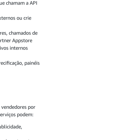
 que chamam a API
xternos ou crie
res, chamados de
artner Appstore
ivos internos
cificação, painéis
s vendedores por
serviços podem:
blicidade,