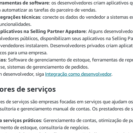
erramentas de software
: os desenvolvedores criam aplicativos
 automatizar as tarefas do parceiro de vendas.
tegrações técnicas
: conecte os dados do vendedor a sistemas e
uncionalidades.
aplicativos na Selling Partner Appstore
: Alguns desenvolvedo
lvedores públicos, disponibilizam seus aplicativos na Selling P
 vendedores instalarem. Desenvolvedores privados criam aplicat
icos para uma empresa.
los
: Software de gerenciamento de estoque, ferramentas de repre
ise, sistemas de gerenciamento de pedidos.
m desenvolvedor, siga
Integração como desenvolvedor
.
ores de serviços
es de serviços são empresas focadas em serviços que ajudam o
sultoria e gerenciamento manual de contas. Os prestadores de 
 serviços práticos
: Gerenciamento de contas, otimização de pu
mento de estoque, consultoria de negócios.