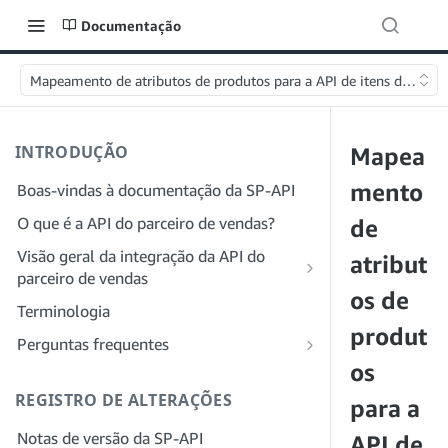
Documentação
Mapeamento de atributos de produtos para a API de itens de ofer
INTRODUÇÃO
Mapea
mento
Boas-vindas à documentação da SP-API
O que é a API do parceiro de vendas?
de
Visão geral da integração da API do
atribut
parceiro de vendas
os de
Integração como desenvolvedor
Terminologia
Etapa 1: preparar para o registro
produt
Integração como provedor de serviços
Perguntas frequentes
Etapa 2: criar uma conta no Portal do
Etapa 1: saiba mais sobre o fluxo de
os
Perguntas frequentes gerais sobre a SP-
provedor de soluções
trabalho de registro e permissões do
API
REGISTRO DE ALTERAÇÕES
para a
provedor de serviços
Etapa 3: criar um perfil de
Perguntas frequentes sobre o Portal do
Notas de versão da SP-API
desenvolvedor
Etapa 2: crie uma conta no Portal do
API de
provedor de soluções