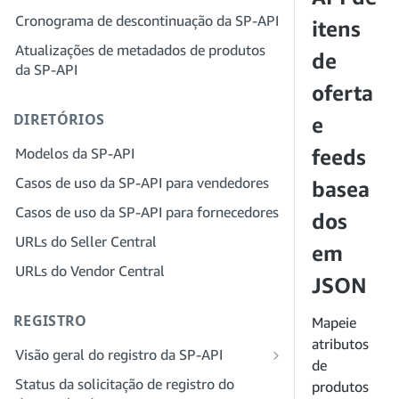
provedor de soluções para sua empresa
Cronograma de descontinuação da SP-API
Etapa 4: registrar um aplicativo
itens
sandbox
Etapa 3: verifique sua identidade
Atualizações de metadados de produtos
de
da SP-API
Etapa 5: fazer sua primeira chamada
Etapa 4: preencha o perfil de serviços
para o sandbox da SP-API
da sua empresa
oferta
DIRETÓRIOS
Etapa 6: configurar o fluxo de trabalho
Etapa 5: inscreva-se para funções no
e
da autorização
Seller Central
Modelos da SP-API
feeds
Etapa 7: registrar seu aplicativo de
Etapa 6: convide funcionários para sua
Casos de uso da SP-API para vendedores
basea
produção
conta
Casos de uso da SP-API para fornecedores
Etapa 8: chamar a SP-API em produção
Etapa 7: conecte-se com vendedores
dos
URLs do Seller Central
Etapa 9: testar seu aplicativo
Etapa 8: liste seu serviço na Rede de
em
provedores de serviços
URLs do Vendor Central
Etapa 10: listar seu aplicativo
JSON
REGISTRO
Mapeie
atributos
Visão geral do registro da SP-API
de
Registrar-se como desenvolvedor
Status da solicitação de registro do
produtos
público da SP-API