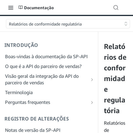
Documentação
Relatórios de conformidade regulatória
INTRODUÇÃO
Relató
rios de
Boas-vindas à documentação da SP-API
O que é a API do parceiro de vendas?
confor
Visão geral da integração da API do
midad
parceiro de vendas
e
Integração como desenvolvedor
Terminologia
Etapa 1: preparar para o registro
regula
Integração como provedor de serviços
Perguntas frequentes
Etapa 2: criar uma conta no Portal do
Etapa 1: saiba mais sobre o fluxo de
tória
Perguntas frequentes gerais sobre a SP-
provedor de soluções
trabalho de registro e permissões do
API
REGISTRO DE ALTERAÇÕES
provedor de serviços
Relatórios
Etapa 3: criar um perfil de
Perguntas frequentes sobre o Portal do
Notas de versão da SP-API
desenvolvedor
Etapa 2: crie uma conta no Portal do
de
provedor de soluções