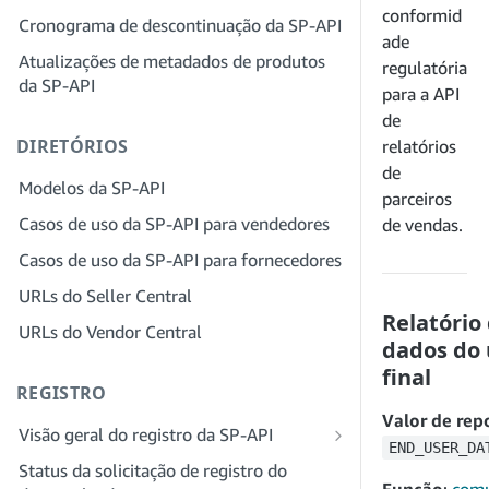
provedor de soluções para sua empresa
conformid
Cronograma de descontinuação da SP-API
Etapa 4: registrar um aplicativo
ade
sandbox
Etapa 3: verifique sua identidade
Atualizações de metadados de produtos
regulatória
da SP-API
Etapa 5: fazer sua primeira chamada
Etapa 4: preencha o perfil de serviços
para a API
para o sandbox da SP-API
da sua empresa
de
DIRETÓRIOS
Etapa 6: configurar o fluxo de trabalho
Etapa 5: inscreva-se para funções no
relatórios
da autorização
Seller Central
de
Modelos da SP-API
parceiros
Etapa 7: registrar seu aplicativo de
Etapa 6: convide funcionários para sua
Casos de uso da SP-API para vendedores
de vendas.
produção
conta
Casos de uso da SP-API para fornecedores
Etapa 8: chamar a SP-API em produção
Etapa 7: conecte-se com vendedores
URLs do Seller Central
Etapa 9: testar seu aplicativo
Etapa 8: liste seu serviço na Rede de
Relatório
provedores de serviços
URLs do Vendor Central
Etapa 10: listar seu aplicativo
dados do 
final
REGISTRO
Valor de rep
Visão geral do registro da SP-API
END_USER_DA
Registrar-se como desenvolvedor
Status da solicitação de registro do
público da SP-API