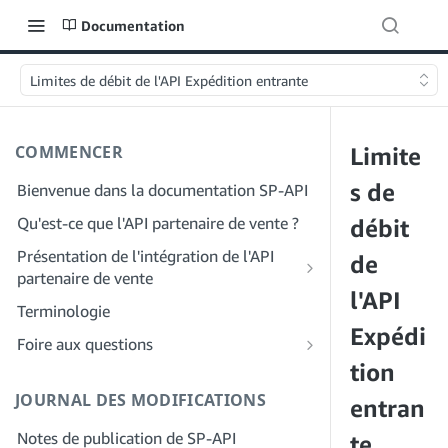
Documentation
Limites de débit de l'API Expédition entrante
COMMENCER
Limite
s de
Bienvenue dans la documentation SP-API
Qu'est-ce que l'API partenaire de vente ?
débit
Présentation de l'intégration de l'API
de
partenaire de vente
l'API
Intégration en tant que développeur
Terminologie
Étape 1 : Préparez votre inscription
Expédi
Intégration en tant que fournisseur de
Foire aux questions
services
Étape 2 : Créez un compte sur le portail
tion
FAQ générale sur SP-API
des fournisseurs de solutions
Étape 1 : Découvrez le workflow
JOURNAL DES MODIFICATIONS
FAQ sur le portail des fournisseurs de
entran
d'enregistrement et d'autorisation des
Étape 3 : Créez un profil de
solutions
fournisseurs de services
Notes de publication de SP-API
développeur
te