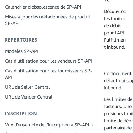
Étape 2 : Créez un compte sur le portail
Calendrier d'obsolescence de SP-API
Étape 4 : Inscrivez une application de
des fournisseurs de solutions pour
Découvrez
test
Mises à jour des métadonnées de produit
votre entreprise
les limites
SP-API
Étape 5 : Passez votre premier appel à
de débit
Étape 3 : Vérifiez votre identité
l'environnement de test SP-API
pour l'API
Étape 4 : Complétez le profil de service
RÉPERTOIRES
Étape 6 : Configurez le workflow
Fulfillmen
de votre entreprise
d'autorisation
t Inbound.
Modèles SP-API
Étape 5 : Demander des rôles Seller
Étape 7 : Enregistrez votre demande de
Central
Cas d'utilisation pour les vendeurs SP-API
production
Étape 6 : Invitez des employés à
Cas d'utilisation pour les fournisseurs SP-
Étape 8 : Appelez le SP-API en
Ce document r
rejoindre votre compte
API
production
défaut qui s'a
Étape 7 : Entrez en contact avec les
URL de Seller Central
Inbound.
Étape 9 : Testez votre application
vendeurs
URL de Vendor Central
Étape 10 : Répertoriez votre application
Les limites d
Étape 8 : Répertoriez votre service dans
facteurs. Une 
le réseau des fournisseurs de services
INSCRIPTION
plusieurs limi
limite de déb
Vue d'ensemble de l'inscription à SP-API
partenaire de 
Inscrivez-vous en tant que développeur