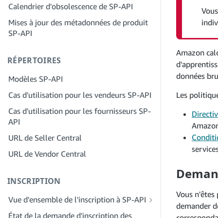
Étape 2 : Créez un compte sur le portail
Calendrier d'obsolescence de SP-API
Étape 4 : Inscrivez une application de
Vous
des fournisseurs de solutions pour
test
Mises à jour des métadonnées de produit
votre entreprise
indi
SP-API
Étape 5 : Passez votre premier appel à
Étape 3 : Vérifiez votre identité
l'environnement de test SP-API
Amazon calcu
Étape 4 : Complétez le profil de service
RÉPERTOIRES
Étape 6 : Configurez le workflow
d'apprentis
de votre entreprise
d'autorisation
données bru
Modèles SP-API
Étape 5 : Demander des rôles Seller
Étape 7 : Enregistrez votre demande de
Central
Cas d'utilisation pour les vendeurs SP-API
Les politiqu
production
Étape 6 : Invitez des employés à
Cas d'utilisation pour les fournisseurs SP-
Étape 8 : Appelez le SP-API en
Directi
rejoindre votre compte
API
production
Amazon
Étape 7 : Entrez en contact avec les
Conditio
URL de Seller Central
Étape 9 : Testez votre application
vendeurs
service
URL de Vendor Central
Étape 10 : Répertoriez votre application
Étape 8 : Répertoriez votre service dans
Demand
le réseau des fournisseurs de services
INSCRIPTION
Vous n'êtes 
Vue d'ensemble de l'inscription à SP-API
demander des
Inscrivez-vous en tant que développeur
État de la demande d'inscription des
corresponda