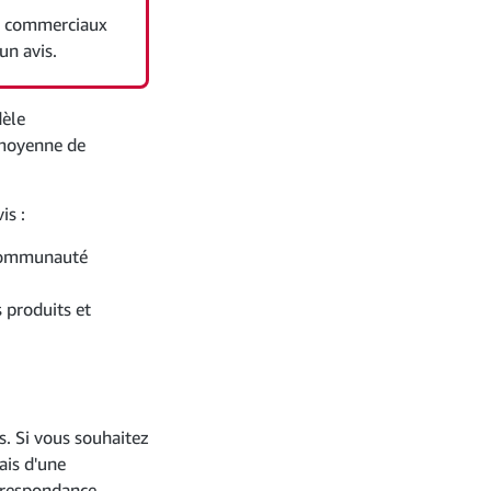
es commerciaux
un avis.
dèle
 moyenne de
is :
a communauté
 produits et
s. Si vous souhaitez
ais d'une
rrespondance