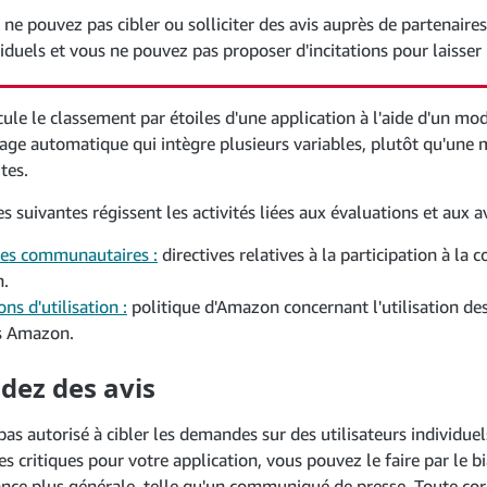
 ne pouvez pas cibler ou solliciter des avis auprès de partenair
viduels et vous ne pouvez pas proposer d'incitations pour laisser 
le le classement par étoiles d'une application à l'aide d'un mo
sage automatique qui intègre plusieurs variables, plutôt qu'une
tes.
es suivantes régissent les activités liées aux évaluations et aux av
ves communautaires :
directives relatives à la participation à l
.
ns d'utilisation :
politique d'Amazon concernant l'utilisation des
s Amazon.
ez des avis
pas autorisé à cibler les demandes sur des utilisateurs individuel
 critiques pour votre application, vous pouvez le faire par le bi
nce plus générale, telle qu'un communiqué de presse. Toute co