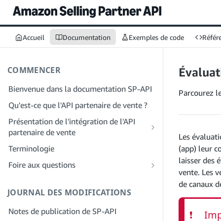
Accueil
Documentation
Exemples de code
Référe
COMMENCER
Évaluat
Bienvenue dans la documentation SP-API
Parcourez le
Qu'est-ce que l'API partenaire de vente ?
Présentation de l'intégration de l'API
partenaire de vente
Les évaluati
Intégration en tant que développeur
Terminologie
(app) leur c
Étape 1 : Préparez votre inscription
laisser des 
Intégration en tant que fournisseur de
Foire aux questions
services
vente. Les v
Étape 2 : Créez un compte sur le portail
FAQ générale sur SP-API
des fournisseurs de solutions
Étape 1 : Découvrez le workflow
de canaux de
JOURNAL DES MODIFICATIONS
FAQ sur le portail des fournisseurs de
d'enregistrement et d'autorisation des
Étape 3 : Créez un profil de
solutions
fournisseurs de services
Notes de publication de SP-API
développeur
❗
Imp