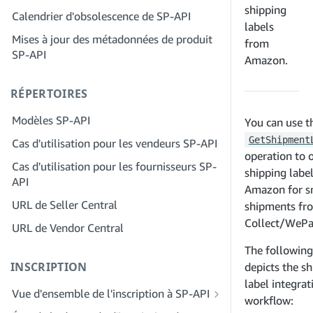
Étape 2 : Créez un compte sur le portail
shipping
Calendrier d'obsolescence de SP-API
Étape 4 : Inscrivez une application de
des fournisseurs de solutions pour
labels
test
Mises à jour des métadonnées de produit
votre entreprise
from
SP-API
Étape 5 : Passez votre premier appel à
Amazon.
Étape 3 : Vérifiez votre identité
l'environnement de test SP-API
Étape 4 : Complétez le profil de service
RÉPERTOIRES
Étape 6 : Configurez le workflow
de votre entreprise
d'autorisation
Modèles SP-API
You can use t
Étape 5 : Demander des rôles Seller
Étape 7 : Enregistrez votre demande de
Central
GetShipment
Cas d'utilisation pour les vendeurs SP-API
production
operation to 
Étape 6 : Invitez des employés à
Cas d'utilisation pour les fournisseurs SP-
Étape 8 : Appelez le SP-API en
shipping labe
rejoindre votre compte
API
production
Amazon for sm
Étape 7 : Entrez en contact avec les
URL de Seller Central
shipments fr
Étape 9 : Testez votre application
vendeurs
Collect/WePa
URL de Vendor Central
Étape 10 : Répertoriez votre application
Étape 8 : Répertoriez votre service dans
The followin
le réseau des fournisseurs de services
INSCRIPTION
depicts the s
label integrat
Vue d'ensemble de l'inscription à SP-API
workflow:
Inscrivez-vous en tant que développeur