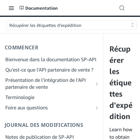
Documentation
Récupérer les étiquettes d'expédition
COMMENCER
Récup
érer
Bienvenue dans la documentation SP-API
Qu'est-ce que l'API partenaire de vente ?
les
Présentation de l'intégration de l'API
étique
partenaire de vente
ttes
Intégration en tant que développeur
Terminologie
Étape 1 : Préparez votre inscription
d'expé
Intégration en tant que fournisseur de
Foire aux questions
services
Étape 2 : Créez un compte sur le portail
dition
FAQ générale sur SP-API
des fournisseurs de solutions
Étape 1 : Découvrez le workflow
JOURNAL DES MODIFICATIONS
FAQ sur le portail des fournisseurs de
d'enregistrement et d'autorisation des
Learn how
Étape 3 : Créez un profil de
solutions
fournisseurs de services
Notes de publication de SP-API
développeur
to obtain