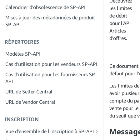
Découvrez
Étape 2 : Créez un compte sur le portail
Calendrier d'obsolescence de SP-API
Étape 4 : Inscrivez une application de
les limites
des fournisseurs de solutions pour
test
de débit
Mises à jour des métadonnées de produit
votre entreprise
pour l'API
SP-API
Étape 5 : Passez votre premier appel à
Étape 3 : Vérifiez votre identité
Articles
l'environnement de test SP-API
Étape 4 : Complétez le profil de service
d'offres.
RÉPERTOIRES
Étape 6 : Configurez le workflow
de votre entreprise
d'autorisation
Modèles SP-API
Étape 5 : Demander des rôles Seller
Étape 7 : Enregistrez votre demande de
Central
Cas d'utilisation pour les vendeurs SP-API
production
Ce document ré
Étape 6 : Invitez des employés à
défaut pour l'
Cas d'utilisation pour les fournisseurs SP-
Étape 8 : Appelez le SP-API en
rejoindre votre compte
API
production
Les limites d
Étape 7 : Entrez en contact avec les
URL de Seller Central
Étape 9 : Testez votre application
avoir plusieur
vendeurs
compte du part
URL de Vendor Central
Étape 10 : Répertoriez votre application
Étape 8 : Répertoriez votre service dans
vente pour le
le réseau des fournisseurs de services
du seuil que 
INSCRIPTION
Messages
Vue d'ensemble de l'inscription à SP-API
Inscrivez-vous en tant que développeur