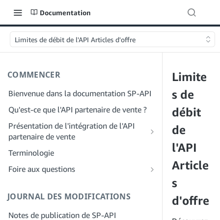
Documentation
Limites de débit de l'API Articles d'offre
COMMENCER
Limite
s de
Bienvenue dans la documentation SP-API
Qu'est-ce que l'API partenaire de vente ?
débit
Présentation de l'intégration de l'API
de
partenaire de vente
l'API
Intégration en tant que développeur
Terminologie
Étape 1 : Préparez votre inscription
Article
Intégration en tant que fournisseur de
Foire aux questions
services
Étape 2 : Créez un compte sur le portail
s
FAQ générale sur SP-API
des fournisseurs de solutions
Étape 1 : Découvrez le workflow
JOURNAL DES MODIFICATIONS
FAQ sur le portail des fournisseurs de
d'offre
d'enregistrement et d'autorisation des
Étape 3 : Créez un profil de
solutions
fournisseurs de services
Notes de publication de SP-API
développeur