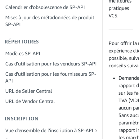
meilleures
Étape 2 : Créez un compte sur le portail
Calendrier d'obsolescence de SP-API
Étape 4 : Inscrivez une application de
pratiques
des fournisseurs de solutions pour
test
VCS.
Mises à jour des métadonnées de produit
votre entreprise
SP-API
Étape 5 : Passez votre premier appel à
Étape 3 : Vérifiez votre identité
l'environnement de test SP-API
Étape 4 : Complétez le profil de service
RÉPERTOIRES
Étape 6 : Configurez le workflow
Pour offrir la
de votre entreprise
d'autorisation
expérience cli
Modèles SP-API
Étape 5 : Demander des rôles Seller
possible, suiv
Étape 7 : Enregistrez votre demande de
Central
Cas d'utilisation pour les vendeurs SP-API
production
conseils suiva
Étape 6 : Invitez des employés à
Cas d'utilisation pour les fournisseurs SP-
Étape 8 : Appelez le SP-API en
Demande
rejoindre votre compte
API
production
rapport 
Étape 7 : Entrez en contact avec les
URL de Seller Central
Étape 9 : Testez votre application
sur les f
vendeurs
TVA (VID
URL de Vendor Central
Étape 10 : Répertoriez votre application
Étape 8 : Répertoriez votre service dans
aucun pa
le réseau des fournisseurs de services
Sans auc
INSCRIPTION
paramètr
rapport i
Vue d'ensemble de l'inscription à SP-API
les
march
Inscrivez-vous en tant que développeur