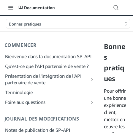
Documentation
Bonnes pratiques
COMMENCER
Bonne
s
Bienvenue dans la documentation SP-API
Qu'est-ce que l'API partenaire de vente ?
pratiq
Présentation de l'intégration de l'API
ues
partenaire de vente
Intégration en tant que développeur
Pour offrir
Terminologie
Étape 1 : Préparez votre inscription
une bonne
Intégration en tant que fournisseur de
Foire aux questions
expérience
services
Étape 2 : Créez un compte sur le portail
FAQ générale sur SP-API
client,
des fournisseurs de solutions
Étape 1 : Découvrez le workflow
JOURNAL DES MODIFICATIONS
FAQ sur le portail des fournisseurs de
mettez en
d'enregistrement et d'autorisation des
Étape 3 : Créez un profil de
solutions
œuvre les
fournisseurs de services
Notes de publication de SP-API
développeur