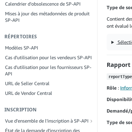
Étape 2 : Créez un compte sur le portail
Calendrier d'obsolescence de SP-API
Étape 4 : Inscrivez une application de
des fournisseurs de solutions pour
Type de sor
test
Mises à jour des métadonnées de produit
votre entreprise
Contient des
SP-API
Étape 5 : Passez votre premier appel à
Étape 3 : Vérifiez votre identité
ont évalué 
l'environnement de test SP-API
Étape 4 : Complétez le profil de service
RÉPERTOIRES
Étape 6 : Configurez le workflow
de votre entreprise
Sélecti
d'autorisation
Modèles SP-API
Étape 5 : Demander des rôles Seller
Étape 7 : Enregistrez votre demande de
Central
Cas d'utilisation pour les vendeurs SP-API
production
Rapport 
Étape 6 : Invitez des employés à
Cas d'utilisation pour les fournisseurs SP-
Étape 8 : Appelez le SP-API en
rejoindre votre compte
API
production
reportType
Étape 7 : Entrez en contact avec les
URL de Seller Central
Étape 9 : Testez votre application
Rôle
:
Infor
vendeurs
URL de Vendor Central
Étape 10 : Répertoriez votre application
Étape 8 : Répertoriez votre service dans
Disponibili
le réseau des fournisseurs de services
INSCRIPTION
Demandé/
Vue d'ensemble de l'inscription à SP-API
Type de sor
Inscrivez-vous en tant que développeur
État de la demande d'inscription des