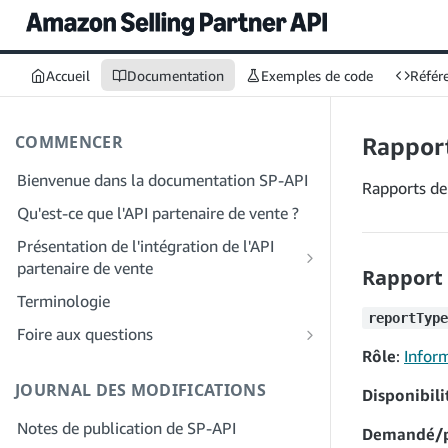
Accueil
Documentation
Exemples de code
Référe
COMMENCER
Rapport
Bienvenue dans la documentation SP-API
Rapports de
Qu'est-ce que l'API partenaire de vente ?
Présentation de l'intégration de l'API
partenaire de vente
Rapport 
Intégration en tant que développeur
Terminologie
Étape 1 : Préparez votre inscription
reportType
Intégration en tant que fournisseur de
Foire aux questions
services
Étape 2 : Créez un compte sur le portail
Rôle
:
Inform
FAQ générale sur SP-API
des fournisseurs de solutions
Étape 1 : Découvrez le workflow
JOURNAL DES MODIFICATIONS
FAQ sur le portail des fournisseurs de
d'enregistrement et d'autorisation des
Disponibili
Étape 3 : Créez un profil de
solutions
fournisseurs de services
Notes de publication de SP-API
développeur
Demandé/