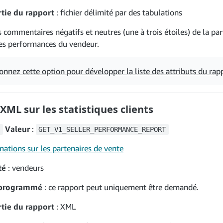
tie du rapport
: fichier délimité par des tabulations
 commentaires négatifs et neutres (une à trois étoiles) de la par
les performances du vendeur.
onnez cette option pour développer la liste des attributs du rap
XML sur les statistiques clients
Valeur
:
GET_V1_SELLER_PERFORMANCE_REPORT
mations sur les partenaires de vente
té
: vendeurs
programmé
: ce rapport peut uniquement être demandé.
tie du rapport
: XML