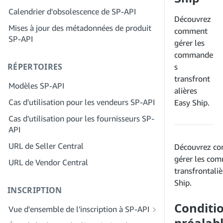
Étape 2 : Créez un compte sur le portail
Calendrier d'obsolescence de SP-API
Étape 4 : Inscrivez une application de
des fournisseurs de solutions pour
Découvrez
test
Mises à jour des métadonnées de produit
votre entreprise
comment
SP-API
Étape 5 : Passez votre premier appel à
gérer les
Étape 3 : Vérifiez votre identité
l'environnement de test SP-API
commande
Étape 4 : Complétez le profil de service
RÉPERTOIRES
Étape 6 : Configurez le workflow
s
de votre entreprise
d'autorisation
transfront
Modèles SP-API
Étape 5 : Demander des rôles Seller
alières
Étape 7 : Enregistrez votre demande de
Central
Cas d'utilisation pour les vendeurs SP-API
Easy Ship.
production
Étape 6 : Invitez des employés à
Cas d'utilisation pour les fournisseurs SP-
Étape 8 : Appelez le SP-API en
rejoindre votre compte
API
production
Étape 7 : Entrez en contact avec les
URL de Seller Central
Découvrez c
Étape 9 : Testez votre application
vendeurs
gérer les co
URL de Vendor Central
Étape 10 : Répertoriez votre application
Étape 8 : Répertoriez votre service dans
transfrontaliè
le réseau des fournisseurs de services
Ship.
INSCRIPTION
Conditi
Vue d'ensemble de l'inscription à SP-API
préalab
Inscrivez-vous en tant que développeur