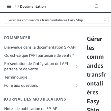
Documentation
Gérer les commandes transfrontalières Easy Ship
COMMENCER
Gérer
les
Bienvenue dans la documentation SP-API
Qu'est-ce que l'API partenaire de vente ?
comm
Présentation de l'intégration de l'API
andes
partenaire de vente
transfr
Intégration en tant que développeur
Terminologie
Étape 1 : Préparez votre inscription
ontali
Intégration en tant que fournisseur de
Foire aux questions
services
Étape 2 : Créez un compte sur le portail
ères
FAQ générale sur SP-API
des fournisseurs de solutions
Étape 1 : Découvrez le workflow
JOURNAL DES MODIFICATIONS
FAQ sur le portail des fournisseurs de
Easy
d'enregistrement et d'autorisation des
Étape 3 : Créez un profil de
solutions
fournisseurs de services
Notes de publication de SP-API
développeur
Ship