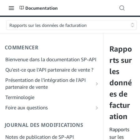
Documentation
Rapports sur les données de facturation
COMMENCER
Rappo
rts sur
Bienvenue dans la documentation SP-API
Qu'est-ce que l'API partenaire de vente ?
les
Présentation de l'intégration de l'API
donné
partenaire de vente
es de
Intégration en tant que développeur
Terminologie
Étape 1 : Préparez votre inscription
factur
Intégration en tant que fournisseur de
Foire aux questions
services
Étape 2 : Créez un compte sur le portail
ation
FAQ générale sur SP-API
des fournisseurs de solutions
Étape 1 : Découvrez le workflow
JOURNAL DES MODIFICATIONS
FAQ sur le portail des fournisseurs de
d'enregistrement et d'autorisation des
Rapports
Étape 3 : Créez un profil de
solutions
fournisseurs de services
Notes de publication de SP-API
développeur
sur les