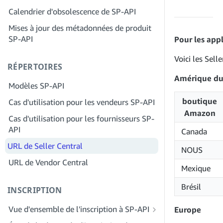
Étape 2 : Créez un compte sur le portail
Calendrier d'obsolescence de SP-API
Étape 4 : Inscrivez une application de
des fournisseurs de solutions pour
test
Mises à jour des métadonnées de produit
votre entreprise
SP-API
Étape 5 : Passez votre premier appel à
Pour les app
Étape 3 : Vérifiez votre identité
l'environnement de test SP-API
Voici les Sel
Étape 4 : Complétez le profil de service
RÉPERTOIRES
Étape 6 : Configurez le workflow
de votre entreprise
d'autorisation
Amérique du
Modèles SP-API
Étape 5 : Demander des rôles Seller
Étape 7 : Enregistrez votre demande de
Central
boutique
Cas d'utilisation pour les vendeurs SP-API
production
Amazon
Étape 6 : Invitez des employés à
Cas d'utilisation pour les fournisseurs SP-
Étape 8 : Appelez le SP-API en
rejoindre votre compte
API
Canada
production
Étape 7 : Entrez en contact avec les
URL de Seller Central
Étape 9 : Testez votre application
NOUS
vendeurs
URL de Vendor Central
Étape 10 : Répertoriez votre application
Mexique
Étape 8 : Répertoriez votre service dans
le réseau des fournisseurs de services
Brésil
INSCRIPTION
Vue d'ensemble de l'inscription à SP-API
Europe
Inscrivez-vous en tant que développeur