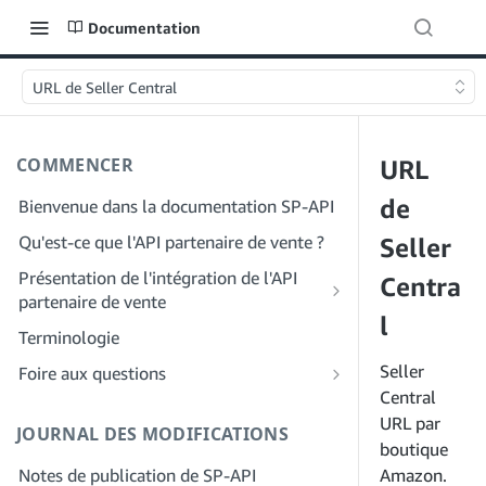
Documentation
URL de Seller Central
COMMENCER
URL
de
Bienvenue dans la documentation SP-API
Qu'est-ce que l'API partenaire de vente ?
Seller
Présentation de l'intégration de l'API
Centra
partenaire de vente
l
Intégration en tant que développeur
Terminologie
Étape 1 : Préparez votre inscription
Intégration en tant que fournisseur de
Seller
Foire aux questions
services
Étape 2 : Créez un compte sur le portail
Central
FAQ générale sur SP-API
des fournisseurs de solutions
Étape 1 : Découvrez le workflow
URL par
JOURNAL DES MODIFICATIONS
FAQ sur le portail des fournisseurs de
d'enregistrement et d'autorisation des
boutique
Étape 3 : Créez un profil de
solutions
fournisseurs de services
Notes de publication de SP-API
développeur
Amazon.