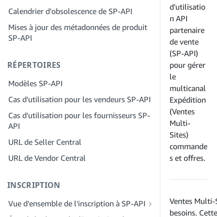
Étape 2 : Créez un compte sur le portail
d'utilisatio
Calendrier d'obsolescence de SP-API
Étape 4 : Inscrivez une application de
des fournisseurs de solutions pour
n
API
test
Mises à jour des métadonnées de produit
votre entreprise
partenaire
SP-API
Étape 5 : Passez votre premier appel à
de vente
Étape 3 : Vérifiez votre identité
l'environnement de test SP-API
(SP-API)
Étape 4 : Complétez le profil de service
RÉPERTOIRES
Étape 6 : Configurez le workflow
pour gérer
de votre entreprise
d'autorisation
le
Modèles SP-API
Étape 5 : Demander des rôles Seller
multicanal
Étape 7 : Enregistrez votre demande de
Central
Cas d'utilisation pour les vendeurs SP-API
Expédition
production
(Ventes
Étape 6 : Invitez des employés à
Cas d'utilisation pour les fournisseurs SP-
Étape 8 : Appelez le SP-API en
rejoindre votre compte
Multi-
API
production
Sites)
Étape 7 : Entrez en contact avec les
URL de Seller Central
Étape 9 : Testez votre application
commande
vendeurs
URL de Vendor Central
s et offres.
Étape 10 : Répertoriez votre application
Étape 8 : Répertoriez votre service dans
le réseau des fournisseurs de services
INSCRIPTION
Ventes Multi-
Vue d'ensemble de l'inscription à SP-API
besoins. Cett
Inscrivez-vous en tant que développeur