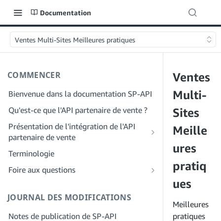
Documentation
Ventes Multi-Sites Meilleures pratiques
COMMENCER
Ventes
Multi-
Bienvenue dans la documentation SP-API
Qu'est-ce que l'API partenaire de vente ?
Sites
Présentation de l'intégration de l'API
Meille
partenaire de vente
ures
Intégration en tant que développeur
Terminologie
Étape 1 : Préparez votre inscription
pratiq
Intégration en tant que fournisseur de
Foire aux questions
services
Étape 2 : Créez un compte sur le portail
ues
FAQ générale sur SP-API
des fournisseurs de solutions
Étape 1 : Découvrez le workflow
JOURNAL DES MODIFICATIONS
FAQ sur le portail des fournisseurs de
d'enregistrement et d'autorisation des
Meilleures
Étape 3 : Créez un profil de
solutions
fournisseurs de services
Notes de publication de SP-API
développeur
pratiques