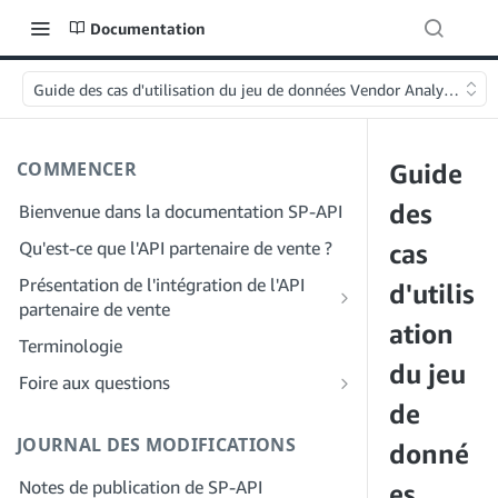
Documentation
Guide des cas d'utilisation du jeu de données Vendor Analytics
COMMENCER
Guide
des
Bienvenue dans la documentation SP-API
Qu'est-ce que l'API partenaire de vente ?
cas
Présentation de l'intégration de l'API
d'utilis
partenaire de vente
ation
Intégration en tant que développeur
Terminologie
Étape 1 : Préparez votre inscription
du jeu
Intégration en tant que fournisseur de
Foire aux questions
services
Étape 2 : Créez un compte sur le portail
de
FAQ générale sur SP-API
des fournisseurs de solutions
Étape 1 : Découvrez le workflow
JOURNAL DES MODIFICATIONS
FAQ sur le portail des fournisseurs de
donné
d'enregistrement et d'autorisation des
Étape 3 : Créez un profil de
solutions
fournisseurs de services
Notes de publication de SP-API
développeur
es