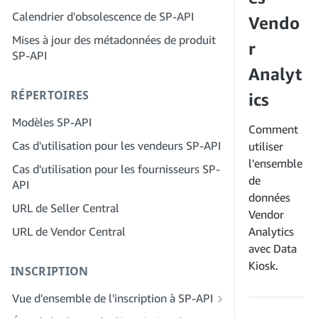
Étape 2 : Créez un compte sur le portail
Calendrier d'obsolescence de SP-API
Étape 4 : Inscrivez une application de
Vendo
des fournisseurs de solutions pour
test
Mises à jour des métadonnées de produit
votre entreprise
r
SP-API
Étape 5 : Passez votre premier appel à
Étape 3 : Vérifiez votre identité
l'environnement de test SP-API
Analyt
Étape 4 : Complétez le profil de service
RÉPERTOIRES
Étape 6 : Configurez le workflow
ics
de votre entreprise
d'autorisation
Modèles SP-API
Étape 5 : Demander des rôles Seller
Comment
Étape 7 : Enregistrez votre demande de
Central
Cas d'utilisation pour les vendeurs SP-API
utiliser
production
l'ensemble
Étape 6 : Invitez des employés à
Cas d'utilisation pour les fournisseurs SP-
Étape 8 : Appelez le SP-API en
rejoindre votre compte
de
API
production
données
Étape 7 : Entrez en contact avec les
URL de Seller Central
Étape 9 : Testez votre application
Vendor
vendeurs
URL de Vendor Central
Analytics
Étape 10 : Répertoriez votre application
Étape 8 : Répertoriez votre service dans
avec Data
le réseau des fournisseurs de services
Kiosk.
INSCRIPTION
Vue d'ensemble de l'inscription à SP-API
Inscrivez-vous en tant que développeur