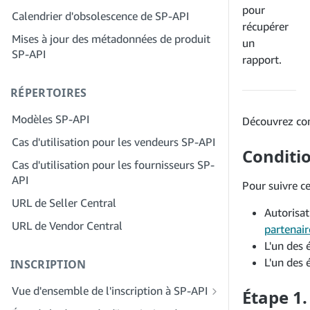
Étape 2 : Créez un compte sur le portail
pour
Calendrier d'obsolescence de SP-API
Étape 4 : Inscrivez une application de
des fournisseurs de solutions pour
récupérer
test
Mises à jour des métadonnées de produit
votre entreprise
un
SP-API
Étape 5 : Passez votre premier appel à
rapport.
Étape 3 : Vérifiez votre identité
l'environnement de test SP-API
Étape 4 : Complétez le profil de service
RÉPERTOIRES
Étape 6 : Configurez le workflow
de votre entreprise
d'autorisation
Modèles SP-API
Découvrez com
Étape 5 : Demander des rôles Seller
Étape 7 : Enregistrez votre demande de
Central
Cas d'utilisation pour les vendeurs SP-API
production
Conditi
Étape 6 : Invitez des employés à
Cas d'utilisation pour les fournisseurs SP-
Étape 8 : Appelez le SP-API en
rejoindre votre compte
API
production
Pour suivre ce
Étape 7 : Entrez en contact avec les
URL de Seller Central
Étape 9 : Testez votre application
Autorisat
vendeurs
URL de Vendor Central
Étape 10 : Répertoriez votre application
partenair
Étape 8 : Répertoriez votre service dans
L'un des 
le réseau des fournisseurs de services
L'un des 
INSCRIPTION
Vue d'ensemble de l'inscription à SP-API
Étape 1.
Inscrivez-vous en tant que développeur