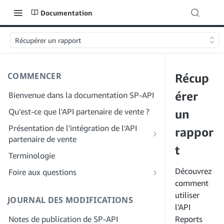
Documentation
Récupérer un rapport
COMMENCER
Récup
érer
Bienvenue dans la documentation SP-API
Qu'est-ce que l'API partenaire de vente ?
un
Présentation de l'intégration de l'API
rappor
partenaire de vente
t
Intégration en tant que développeur
Terminologie
Étape 1 : Préparez votre inscription
Intégration en tant que fournisseur de
Découvrez
Foire aux questions
services
Étape 2 : Créez un compte sur le portail
comment
FAQ générale sur SP-API
des fournisseurs de solutions
Étape 1 : Découvrez le workflow
utiliser
JOURNAL DES MODIFICATIONS
FAQ sur le portail des fournisseurs de
d'enregistrement et d'autorisation des
l'API
Étape 3 : Créez un profil de
solutions
fournisseurs de services
Notes de publication de SP-API
développeur
Reports