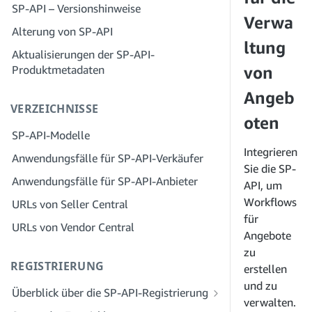
SP-API – Versionshinweise
Schritt 3: Erstellen Sie ein
Schritt 2: Erstellen Sie ein Konto im
Lösungsanbieterportal
Verwa
Entwicklerprofil
Solution Provider Portal für Ihr
Alterung von SP-API
Unternehmen
ltung
Schritt 4: Registrieren Sie eine
Aktualisierungen der SP-API-
Sandbox-Anwendung
Schritt 3: Verifizieren Sie Ihre Identität
Produktmetadaten
von
Schritt 5: Senden Sie Ihre erste Anfrage
Schritt 4: Vervollständigen Sie das
Angeb
an die SP-API-Sandbox
Serviceprofil für Ihr Unternehmen
VERZEICHNISSE
oten
Schritt 6: Richten Sie den
Schritt 5: Bewerben Sie sich für Rollen
SP-API-Modelle
Autorisierungsworkflow ein
in Seller Central
Integrieren
Anwendungsfälle für SP-API-Verkäufer
Schritt 7: Registrieren Sie Ihre
Schritt 6: Laden Sie Mitarbeiter zu
Sie die SP-
Produktionsanwendung
Ihrem Konto ein
Anwendungsfälle für SP-API-Anbieter
API, um
Schritt 8: Rufen Sie die SP-API in der
Schritt 7: Stellen Sie eine Verbindung
Workflows
URLs von Seller Central
Produktion auf
zu Verkäufern her
für
URLs von Vendor Central
Angebote
Schritt 9: Testen Sie Ihre Anwendung
Schritt 8: Bieten Sie Ihren Service im
zu
Service Provider Network an
Schritt 10: Bieten Sie Ihre Anwendung
REGISTRIERUNG
erstellen
an
und zu
Überblick über die SP-API-Registrierung
verwalten.
Registrieren Sie sich als öffentlicher SP-