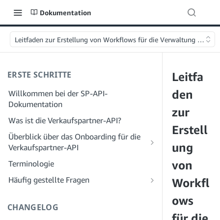
Dokumentation
Leitfaden zur Erstellung von Workflows für die Verwaltung von A
ERSTE SCHRITTE
Leitfa
den
Willkommen bei der SP-API-
Dokumentation
zur
Was ist die Verkaufspartner-API?
Erstell
Überblick über das Onboarding für die
ung
Verkaufspartner-API
Onboarding als Entwickler
von
Terminologie
Schritt 1: Bereiten Sie sich auf die
Onboarding als Dienstleister
Häufig gestellte Fragen
Workfl
Registrierung vor
Schritt 1: Lernen Sie den Workflow für
Häufig gestellte Fragen zur SP-API:
ows
Schritt 2: Erstellen Sie ein Konto im
die Registrierung und Berechtigungen
Allgemeines
CHANGELOG
Solution Provider Portal
von Dienstanbietern kennen
für die
Häufig gestellte Fragen zum