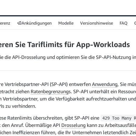
ferenz
Ankündigungen
Modelle
Versionshinweise
FAQ
ren Sie Tariflimits für App-Workloads
ie die API-Drosselung und optimieren Sie die SP-API-Nutzung i
re Vertriebspartner-API (SP-API) entwerfen
Anwendung
, Sie mü
Betracht ziehen
Ratenbegrenzung
s. SP-API unterhält ein Ressou
n Vertriebspartner, um die Verfügbarkeit aufrechtzuerhalten un
Is zu verhindern.
ese Ratenlimits überschreiten, gibt SP-API eine
429 Too Many 
t den Anruf. Übermäßige API
Drosselung
kann zu Arbeitsausfäll
ichen Ineffizienzen führen, die Ihr Unternehmen letztendlich Ze