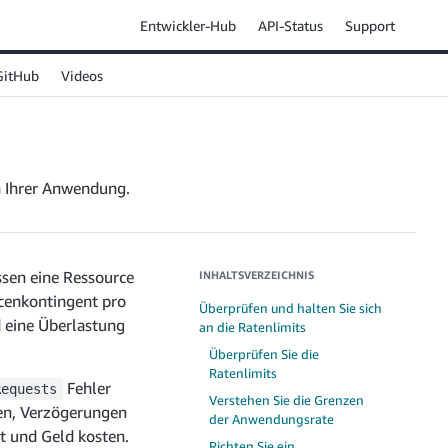
Entwickler-Hub
API-Status
Support
GitHub
Videos
n Ihrer Anwendung.
ssen eine Ressource
INHALTSVERZEICHNIS
rcenkontingent pro
Überprüfen und halten Sie sich
d eine Überlastung
an die Ratenlimits
Überprüfen Sie die
Ratenlimits
Fehler
Requests
Verstehen Sie die Grenzen
en, Verzögerungen
der Anwendungsrate
it und Geld kosten.
Richten Sie ein