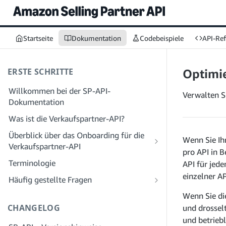
Startseite
Dokumentation
Codebeispiele
API-Re
ERSTE SCHRITTE
Optimie
Willkommen bei der SP-API-
Verwalten S
Dokumentation
Was ist die Verkaufspartner-API?
Überblick über das Onboarding für die
Wenn Sie Ih
Verkaufspartner-API
pro API in 
Onboarding als Entwickler
Terminologie
API für jede
Schritt 1: Bereiten Sie sich auf die
Onboarding als Dienstleister
einzelner AP
Häufig gestellte Fragen
Registrierung vor
Schritt 1: Lernen Sie den Workflow für
Häufig gestellte Fragen zur SP-API:
Wenn Sie di
Schritt 2: Erstellen Sie ein Konto im
die Registrierung und Berechtigungen
Allgemeines
CHANGELOG
und drossel
Solution Provider Portal
von Dienstanbietern kennen
Häufig gestellte Fragen zum
und betriebl