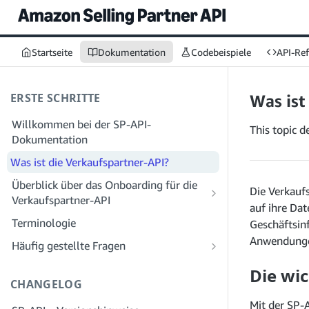
Startseite
Dokumentation
Codebeispiele
API-Re
ERSTE SCHRITTE
Was ist
Willkommen bei der SP-API-
This topic d
Dokumentation
Was ist die Verkaufspartner-API?
Überblick über das Onboarding für die
Die Verkaufs
Verkaufspartner-API
auf ihre Da
Onboarding als Entwickler
Terminologie
Geschäftsin
Schritt 1: Bereiten Sie sich auf die
Onboarding als Dienstleister
Anwendungen
Häufig gestellte Fragen
Registrierung vor
Schritt 1: Lernen Sie den Workflow für
Häufig gestellte Fragen zur SP-API:
Die wi
Schritt 2: Erstellen Sie ein Konto im
die Registrierung und Berechtigungen
Allgemeines
CHANGELOG
Solution Provider Portal
von Dienstanbietern kennen
Häufig gestellte Fragen zum
Mit der SP-