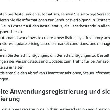
iten Sie Bestellungen automatisch, senden Sie sofortige Versa
sieren Sie die Informationen zur Sendungsverfolgung in Echtzeit
 Sie in Echtzeit auf den Bestellstatus, die Lagerbestände in alle
sberichte zu.
automated workflows to create a new listing, sync inventory acr
stores, update pricing based on market conditions, and manage
ons.
ren Sie Benachrichtigungen, um Benachrichtigungen zu Bestel
gen des Versandstatus und Updates zum Traffic für bei Amazo
e zu erhalten.
isieren Sie den Abruf von Finanztransaktionen, Steuerinforma
ngen.
ite Anwendungsregistrierung und si
sierung
 developers register once in their preferred region and Amazon 