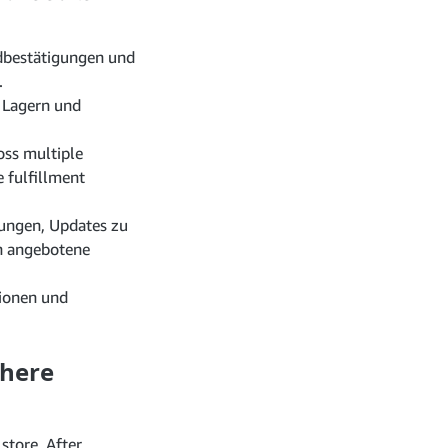
ndbestätigungen und
.
n Lagern und
oss multiple
 fulfillment
lungen, Updates zu
n angebotene
tionen und
chere
store. After