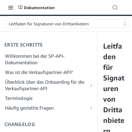
Dokumentation
Leitfaden für Signaturen von Drittanbietern
ERSTE SCHRITTE
Leitfa
den
Willkommen bei der SP-API-
Dokumentation
für
Was ist die Verkaufspartner-API?
Signat
Überblick über das Onboarding für die
uren
Verkaufspartner-API
Onboarding als Entwickler
von
Terminologie
Schritt 1: Bereiten Sie sich auf die
Onboarding als Dienstleister
Häufig gestellte Fragen
Dritta
Registrierung vor
Schritt 1: Lernen Sie den Workflow für
Häufig gestellte Fragen zur SP-API:
nbiete
Schritt 2: Erstellen Sie ein Konto im
die Registrierung und Berechtigungen
Allgemeines
CHANGELOG
Solution Provider Portal
von Dienstanbietern kennen
rn
Häufig gestellte Fragen zum