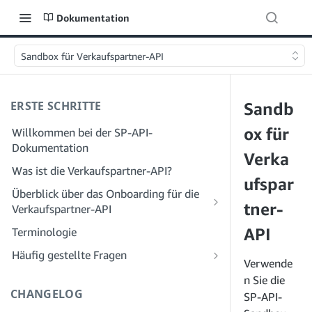
Dokumentation
Sandbox für Verkaufspartner-API
ERSTE SCHRITTE
Sandb
ox für
Willkommen bei der SP-API-
Dokumentation
Verka
Was ist die Verkaufspartner-API?
ufspar
Überblick über das Onboarding für die
tner-
Verkaufspartner-API
Onboarding als Entwickler
API
Terminologie
Schritt 1: Bereiten Sie sich auf die
Onboarding als Dienstleister
Häufig gestellte Fragen
Registrierung vor
Verwende
Schritt 1: Lernen Sie den Workflow für
Häufig gestellte Fragen zur SP-API:
n Sie die
Schritt 2: Erstellen Sie ein Konto im
die Registrierung und Berechtigungen
Allgemeines
CHANGELOG
SP-API-
Solution Provider Portal
von Dienstanbietern kennen
Häufig gestellte Fragen zum