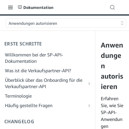
Dokumentation
Anwendungen autorisieren
ERSTE SCHRITTE
Anwen
dunge
Willkommen bei der SP-API-
Dokumentation
n
Was ist die Verkaufspartner-API?
autoris
Überblick über das Onboarding für die
ieren
Verkaufspartner-API
Onboarding als Entwickler
Terminologie
Erfahren
Schritt 1: Bereiten Sie sich auf die
Onboarding als Dienstleister
Häufig gestellte Fragen
Sie, wie Sie
Registrierung vor
Schritt 1: Lernen Sie den Workflow für
SP-API-
Häufig gestellte Fragen zur SP-API:
Schritt 2: Erstellen Sie ein Konto im
die Registrierung und Berechtigungen
Allgemeines
Anwendun
CHANGELOG
Solution Provider Portal
von Dienstanbietern kennen
gen
Häufig gestellte Fragen zum