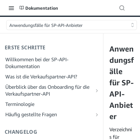
Dokumentation
Anwendungsfälle für SP-API-Anbieter
ERSTE SCHRITTE
Anwen
dungsf
Willkommen bei der SP-API-
Dokumentation
älle
Was ist die Verkaufspartner-API?
für SP-
Überblick über das Onboarding für die
API-
Verkaufspartner-API
Onboarding als Entwickler
Anbiet
Terminologie
Schritt 1: Bereiten Sie sich auf die
Onboarding als Dienstleister
Häufig gestellte Fragen
er
Registrierung vor
Schritt 1: Lernen Sie den Workflow für
Häufig gestellte Fragen zur SP-API:
Schritt 2: Erstellen Sie ein Konto im
die Registrierung und Berechtigungen
Allgemeines
Verzeichni
CHANGELOG
Solution Provider Portal
von Dienstanbietern kennen
s für
Häufig gestellte Fragen zum