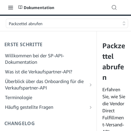
Dokumentation
Packzettel abrufen
ERSTE SCHRITTE
Packze
ttel
Willkommen bei der SP-API-
Dokumentation
abrufe
Was ist die Verkaufspartner-API?
n
Überblick über das Onboarding für die
Verkaufspartner-API
Erfahren
Onboarding als Entwickler
Sie, wie Sie
Terminologie
Schritt 1: Bereiten Sie sich auf die
die Vendor
Onboarding als Dienstleister
Häufig gestellte Fragen
Registrierung vor
Direct
Schritt 1: Lernen Sie den Workflow für
Häufig gestellte Fragen zur SP-API:
Fulfillmen
Schritt 2: Erstellen Sie ein Konto im
die Registrierung und Berechtigungen
Allgemeines
CHANGELOG
t-Versand-
Solution Provider Portal
von Dienstanbietern kennen
Häufig gestellte Fragen zum