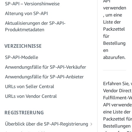
API
SP-API – Versionshinweise
Schritt 3: Erstellen Sie ein
Schritt 2: Erstellen Sie ein Konto im
Lösungsanbieterportal
verwenden
Entwicklerprofil
Solution Provider Portal für Ihr
Alterung von SP-API
, um eine
Unternehmen
Schritt 4: Registrieren Sie eine
Liste der
Aktualisierungen der SP-API-
Sandbox-Anwendung
Schritt 3: Verifizieren Sie Ihre Identität
Packzettel
Produktmetadaten
Schritt 5: Senden Sie Ihre erste Anfrage
Schritt 4: Vervollständigen Sie das
für
an die SP-API-Sandbox
Serviceprofil für Ihr Unternehmen
Bestellung
VERZEICHNISSE
en
Schritt 6: Richten Sie den
Schritt 5: Bewerben Sie sich für Rollen
SP-API-Modelle
abzurufen.
Autorisierungsworkflow ein
in Seller Central
Anwendungsfälle für SP-API-Verkäufer
Schritt 7: Registrieren Sie Ihre
Schritt 6: Laden Sie Mitarbeiter zu
Produktionsanwendung
Ihrem Konto ein
Anwendungsfälle für SP-API-Anbieter
Erfahren Sie, 
Schritt 8: Rufen Sie die SP-API in der
Schritt 7: Stellen Sie eine Verbindung
URLs von Seller Central
Vendor Direct
Produktion auf
zu Verkäufern her
URLs von Vendor Central
Fulfillment-V
Schritt 9: Testen Sie Ihre Anwendung
Schritt 8: Bieten Sie Ihren Service im
API verwende
Service Provider Network an
Schritt 10: Bieten Sie Ihre Anwendung
eine Liste der
REGISTRIERUNG
an
Packzettel fü
Überblick über die SP-API-Registrierung
Bestellungen
Registrieren Sie sich als öffentlicher SP-