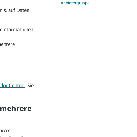
Anbietergruppe
nis, auf Daten
informationen.
mehrere
dor Central
, Sie
f mehrere
hrerer