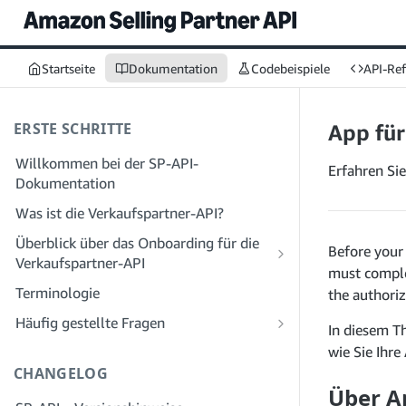
Startseite
Dokumentation
Codebeispiele
API-Re
ERSTE SCHRITTE
App für
Willkommen bei der SP-API-
Erfahren Sie
Dokumentation
Was ist die Verkaufspartner-API?
Überblick über das Onboarding für die
Before you
Verkaufspartner-API
must compl
Onboarding als Entwickler
Terminologie
the authori
Schritt 1: Bereiten Sie sich auf die
Onboarding als Dienstleister
Häufig gestellte Fragen
Registrierung vor
In diesem T
Schritt 1: Lernen Sie den Workflow für
Häufig gestellte Fragen zur SP-API:
wie Sie Ihr
Schritt 2: Erstellen Sie ein Konto im
die Registrierung und Berechtigungen
Allgemeines
CHANGELOG
Solution Provider Portal
von Dienstanbietern kennen
Über A
Häufig gestellte Fragen zum