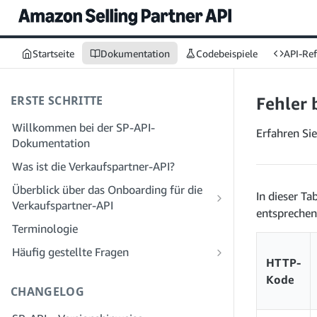
Startseite
Dokumentation
Codebeispiele
API-Re
ERSTE SCHRITTE
Fehler 
Willkommen bei der SP-API-
Erfahren Sie
Dokumentation
Was ist die Verkaufspartner-API?
Überblick über das Onboarding für die
In dieser Ta
Verkaufspartner-API
entsprechen
Onboarding als Entwickler
Terminologie
Schritt 1: Bereiten Sie sich auf die
Onboarding als Dienstleister
Häufig gestellte Fragen
Registrierung vor
HTTP-
Schritt 1: Lernen Sie den Workflow für
Häufig gestellte Fragen zur SP-API:
Schritt 2: Erstellen Sie ein Konto im
die Registrierung und Berechtigungen
Kode
Allgemeines
CHANGELOG
Solution Provider Portal
von Dienstanbietern kennen
Häufig gestellte Fragen zum