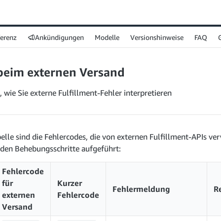
ferenz
Ankündigungen
Modelle
Versionshinweise
FAQ
beim externen Versand
, wie Sie externe Fulfillment-Fehler interpretieren
belle sind die Fehlercodes, die von externen Fulfillment-APIs v
den Behebungsschritte aufgeführt:
Fehlercode
für
Kurzer
Fehlermeldung
R
externen
Fehlercode
Versand