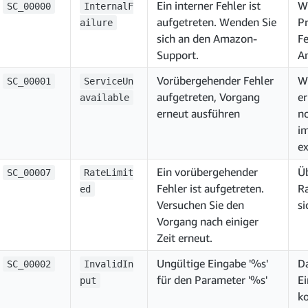
Ein interner Fehler ist
We
SC_00000
InternalF
aufgetreten. Wenden Sie
P
ailure
sich an den Amazon-
Fe
Support.
A
Vorübergehender Fehler
W
SC_00001
ServiceUn
aufgetreten, Vorgang
e
available
erneut ausführen
no
im
ex
Ein vorübergehender
Üb
SC_00007
RateLimit
Fehler ist aufgetreten.
Ra
ed
Versuchen Sie den
si
Vorgang nach einiger
Zeit erneut.
Ungültige Eingabe '%s'
D
SC_00002
InvalidIn
für den Parameter '%s'
E
put
ko