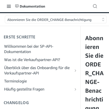
Dokumentation
Abonnieren Sie die ORDER_CHANGE-Benachrichtigung
ERSTE SCHRITTE
Abonn
ieren
Willkommen bei der SP-API-
Dokumentation
Sie die
Was ist die Verkaufspartner-API?
ORDE
Überblick über das Onboarding für die
R_CHA
Verkaufspartner-API
Onboarding als Entwickler
NGE-
Terminologie
Schritt 1: Bereiten Sie sich auf die
Onboarding als Dienstleister
Häufig gestellte Fragen
Benac
Registrierung vor
Schritt 1: Lernen Sie den Workflow für
Häufig gestellte Fragen zur SP-API:
hrichti
Schritt 2: Erstellen Sie ein Konto im
die Registrierung und Berechtigungen
Allgemeines
CHANGELOG
Solution Provider Portal
von Dienstanbietern kennen
gung
Häufig gestellte Fragen zum