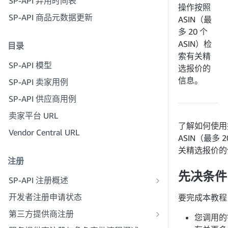
SP-API 弃用时间表
步骤 3：验证您的身份
操作按照
步骤 6：设置授权工作流程
SP-API 商品元数据更新
步骤 4：填写贵公司的服务资料
ASIN（最
步骤 7：注册生产应用程序
多 20 个
步骤 5：申请卖家平台角色
ASIN）检
目录
步骤 8：在生产环境中调用 SP-API
步骤 6：邀请员工加入您的账户
索有关精
步骤 9：测试应用程序
SP-API 模型
步骤 7：与卖家联系
选报价的
步骤 10：发布应用程序
信息。
SP-API 卖家用例
步骤 8：在服务提供商网络中发布您的
服务
SP-API 供应商用例
卖家平台 URL
了解如何使用
Vendor Central URL
ASIN（最多 2
关精选报价的
注册
先决条件
SP-API 注册概述
注册为公共 SP-API 开发者
开发者注册申请状态
要完成本教程
注册为私人 SP-API 开发者
第三方提供商注册
您调用的
注册为私人 SP-API 供应商
第三方提供商签名指南