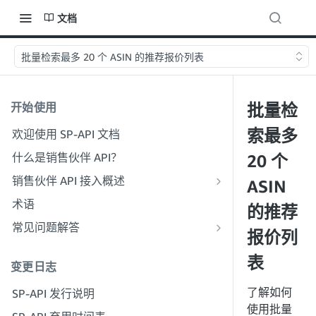
文档
批量检索最多 20 个 ASIN 的推荐报价列表
开始使用
批量检
索最多
欢迎使用 SP-API 文档
什么是销售伙伴 API？
20 个
销售伙伴 API 接入概述
ASIN
以开发者身份加入
术语
的推荐
步骤 1：做好注册准备
以服务提供商身份加入
常见问题解答
报价列
步骤 2：创建解决方案提供商门户账户
步骤 1：了解服务提供商注册和权限工
SP-API 一般常见问题解答
作流程
表
步骤 3：创建开发者资料
变更日志
解决方案提供商门户常见问题解答
步骤 2：为贵公司创建解决方案提供商
步骤 4：注册沙箱应用程序
了解如何
SP-API 发行说明
门户账户
步骤 5：首次调用 SP-API 沙箱
使用批量