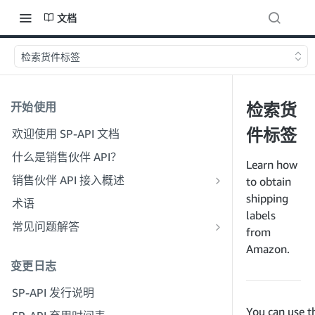
文档
检索货件标签
开始使用
检索货
件标签
欢迎使用 SP-API 文档
什么是销售伙伴 API？
Learn how
销售伙伴 API 接入概述
to obtain
以开发者身份加入
shipping
术语
步骤 1：做好注册准备
labels
以服务提供商身份加入
常见问题解答
from
步骤 2：创建解决方案提供商门户账户
步骤 1：了解服务提供商注册和权限工
SP-API 一般常见问题解答
Amazon.
作流程
步骤 3：创建开发者资料
变更日志
解决方案提供商门户常见问题解答
步骤 2：为贵公司创建解决方案提供商
步骤 4：注册沙箱应用程序
SP-API 发行说明
门户账户
步骤 5：首次调用 SP-API 沙箱
You can use t