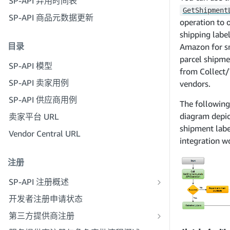
SP-API 弃用时间表
步骤 3：验证您的身份
GetShipment
步骤 6：设置授权工作流程
SP-API 商品元数据更新
步骤 4：填写贵公司的服务资料
operation to 
步骤 7：注册生产应用程序
步骤 5：申请卖家平台角色
shipping labe
目录
步骤 8：在生产环境中调用 SP-API
Amazon for s
步骤 6：邀请员工加入您的账户
parcel shipme
步骤 9：测试应用程序
SP-API 模型
步骤 7：与卖家联系
from Collect
步骤 10：发布应用程序
SP-API 卖家用例
vendors.
步骤 8：在服务提供商网络中发布您的
服务
SP-API 供应商用例
The following
diagram depic
卖家平台 URL
shipment labe
Vendor Central URL
integration w
注册
SP-API 注册概述
注册为公共 SP-API 开发者
开发者注册申请状态
注册为私人 SP-API 开发者
第三方提供商注册
注册为私人 SP-API 供应商
第三方提供商签名指南